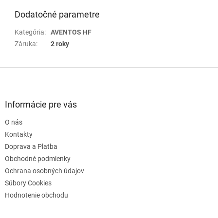
Dodatočné parametre
Kategória
:
AVENTOS HF
Záruka
:
2 roky
Z
á
p
ä
Informácie pre vás
t
O nás
i
e
Kontakty
Doprava a Platba
Obchodné podmienky
Ochrana osobných údajov
Súbory Cookies
Hodnotenie obchodu