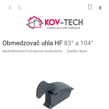
Prejsť
NÁKU
na
obsah
KOŠÍK
Obmedzovač uhla HF
83° a 104°
Priemerné
Neohodnotené
Podrobnosti hodnotenia
Značka:
Blum
hodnotenie
produktu
je
0,0
z
5
hviezdičiek.