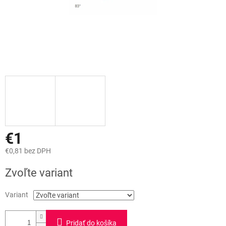
€1
€0,81 bez DPH
Jednotková
Zvoľte variant
cena:
Variant
Pridať do košíka