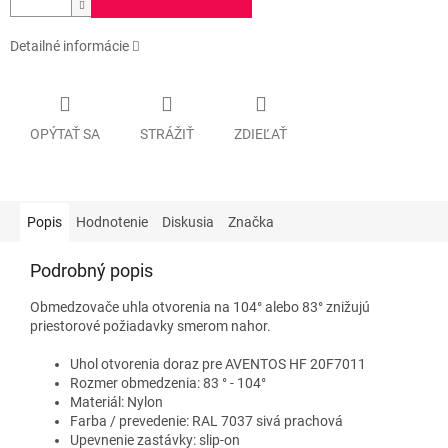
Detailné informácie
OPÝTAŤ SA
STRÁŽIŤ
ZDIEĽAŤ
Popis
Hodnotenie
Diskusia
Značka
Podrobný popis
Obmedzovače uhla otvorenia na 104° alebo 83° znižujú
priestorové požiadavky smerom nahor.
Uhol otvorenia doraz pre AVENTOS HF 20F7011
Rozmer obmedzenia: 83 ° - 104°
Materiál: Nylon
Farba / prevedenie: RAL 7037 sivá prachová
Upevnenie zastávky: slip-on