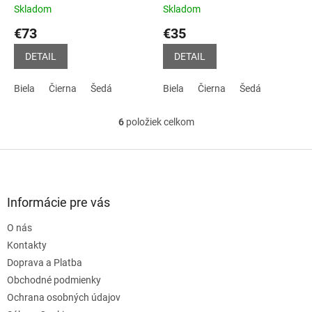
Skladom
Skladom
€73
€35
DETAIL
DETAIL
Biela
Čierna
Šedá
Biela
Čierna
Šedá
6
položiek celkom
O
v
l
Z
á
á
d
p
a
ä
Informácie pre vás
c
t
i
O nás
i
e
e
Kontakty
p
r
Doprava a Platba
v
Obchodné podmienky
k
Ochrana osobných údajov
y