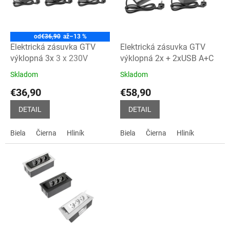
s
p
r
o
od
€36,90
až
–13 %
d
Elektrická zásuvka GTV
Elektrická zásuvka GTV
u
výklopná 3x
3 x 230V
výklopná 2x + 2xUSB A+C
k
Skladom
Skladom
Priemerné
Priemerné
t
hodnotenie
hodnotenie
€36,90
€58,90
o
produktu
produktu
v
je
je
DETAIL
DETAIL
4,9
5,0
z
z
Biela
Čierna
Hliník
Biela
Čierna
Hliník
5
5
hviezdičiek.
hviezdičiek.