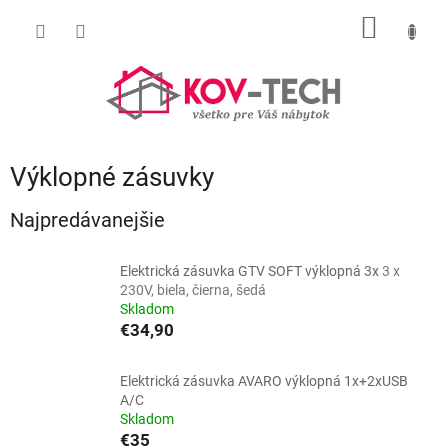
Prejsť
NÁKU
na
obsah
KOŠÍK
Výklopné zásuvky
Najpredávanejšie
Elektrická zásuvka GTV SOFT výklopná 3x
3 x
230V, biela, čierna, šedá
Skladom
€34,90
Elektrická zásuvka AVARO výklopná 1x+2xUSB
A/C
Skladom
€35