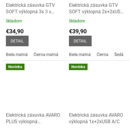
Elektrická zásuvka GTV
Elektrická zásuvka GTV
SOFT výklopná 3x
3 x
SOFT výklopná 2x+2xUSB
230V, biela, čierna, šedá
A+C
2 x 230V + 2 x USB
Skladom
Skladom
Priemerné
Priemerné
A+C, biela, šedá, čierna
hodnotenie
hodnotenie
€34,90
€39,90
produktu
produktu
je
je
DETAIL
DETAIL
4,9
5,0
z
z
Biela matná
Čierna matná
Šedá
Biela matná
Čierna
Šedá
5
5
hviezdičiek.
hviezdičiek.
Novinka
Novinka
Elektrická zásuvka AVARO
Elektrická zásuvka AVARO
PLUS výklopná
výklopná 1x+2xUSB A/C
1x+2xUSB+charger