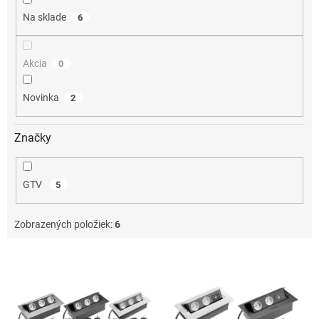
o
Na sklade
6
v
Akcia
0
Novinka
2
Značky
GTV
5
Zobrazených položiek:
6
V
ý
p
i