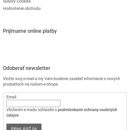
v
Súbory Cookies
ý
Hodnotenie obchodu
p
i
s
u
Prijímame online platby
Odoberať newsletter
Vložte svoj e-mail a my Vám budeme zasielať informácie o nových
produktoch na našom e-shope.
Email
Vložením e-mailu súhlasíte s
podmienkami ochrany osobných
údajov
PRIHLÁSIŤ SA