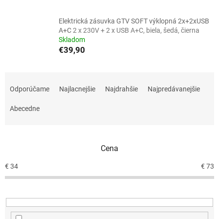
Elektrická zásuvka GTV SOFT výklopná 2x+2xUSB
A+C
2 x 230V + 2 x USB A+C, biela, šedá, čierna
Skladom
€39,90
R
a
Odporúčame
Najlacnejšie
Najdrahšie
Najpredávanejšie
d
e
Abecedne
n
i
e
Cena
p
r
€
34
€
73
o
d
u
k
t