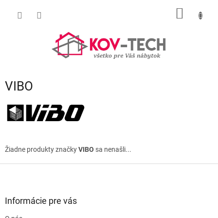
Prejsť
NÁKU
na
obsah
KOŠÍK
VIBO
Žiadne produkty značky
VIBO
sa nenašli...
Z
á
p
ä
Informácie pre vás
t