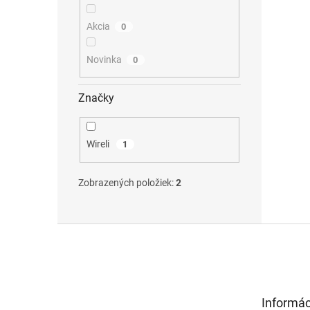
Akcia
0
Novinka
0
Značky
Wireli
1
Zobrazených položiek:
2
Z
á
p
ä
t
Informác
i