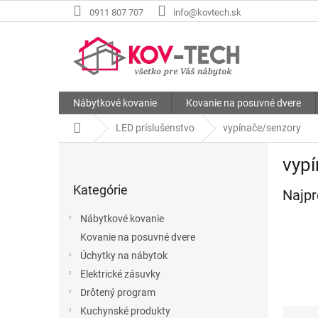
Prejsť
0911 807 707
info@kovtech.sk
na
obsah
Nábytkové kovanie
Kovanie na posuvné dvere
Domov
LED príslušenstvo
vypínače/senzory
B
vyp
o
Preskočiť
č
Kategórie
kategórie
Najpr
n
ý
Nábytkové kovanie
p
Kovanie na posuvné dvere
a
Úchytky na nábytok
n
e
Elektrické zásuvky
l
Drôtený program
R
Kuchynské produkty