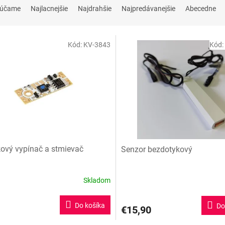
rúčame
Najlacnejšie
Najdrahšie
Najpredávanejšie
Abecedne
Kód:
KV-3843
Kód:
ový vypínač a stmievač
Senzor bezdotykový
Skladom
Do košíka
Do
€15,90