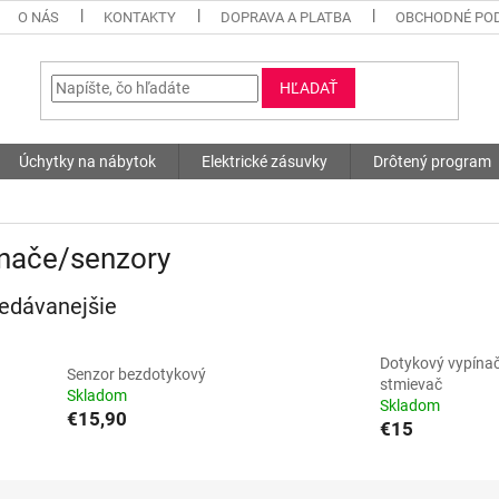
O NÁS
KONTAKTY
DOPRAVA A PLATBA
OBCHODNÉ PO
HĽADAŤ
Úchytky na nábytok
Elektrické zásuvky
Drôtený program
ínače/senzory
edávanejšie
Dotykový vypínač
Senzor bezdotykový
stmievač
Skladom
Skladom
€15,90
€15