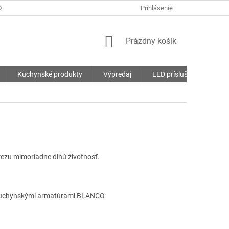
DMIENKY
OCHRANA OSOBNÝCH ÚDAJOV
Prihlásenie
SÚBORY COOKIES
NÁKUPNÝ
Prázdny košík
KOŠÍK
Kuchynské produkty
Výpredaj
LED príslušenstvo
ezu mimoriadne dlhú životnosť.
 s kuchynskými armatúrami BLANCO.