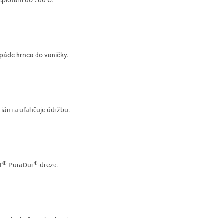
 páde hrnca do vaničky.
riám a uľahčuje údržbu.
®
®
T
PuraDur
-dreze.