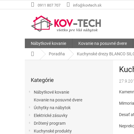
Prejsť
0911 807 707
info@kovtech.sk
na
obsah
Nábytkové kovanie
Kovanie na posuvné dvere
Domov
Poradňa
Kuchynské drezy BLANCO SI
B
Kuc
o
Preskočiť
č
Kategórie
kategórie
27.9.20
n
ý
Kamenne
Nábytkové kovanie
p
Kovanie na posuvné dvere
a
Mimoria
Úchytky na nábytok
n
Desať a
e
Elektrické zásuvky
l
Drôtený program
Nepreko
Kuchynské produkty