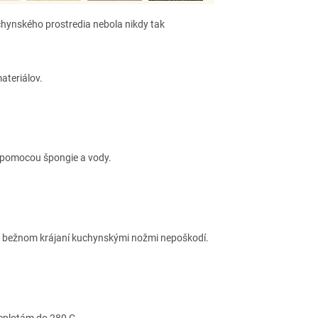
ynského prostredia nebola nikdy tak
ateriálov.
ť pomocou špongie a vody.
m
i bežnom krájaní kuchynskými nožmi nepoškodí.
teplotám do 280 C.