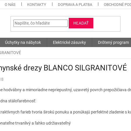
O NÁS
KONTAKTY
DOPRAVA A PLATBA
OBCHODNÉ PO
HĽADAŤ
Úchytky na nábytok
Elektrické zásuvky
Drôtený program
LGRANITOVÉ
hynské drezy BLANCO SILGRANITOVÉ
18
 hodvábny a mimoriadne nepriepustný, uzavretý povrch prepožičiava dr
dna stálofarebnosť:
traktívnych farieb tvoria širokú ponuku a ponúkajú perfektné zladenie
nateľne trvanlivý a ľahko udržiavateľný