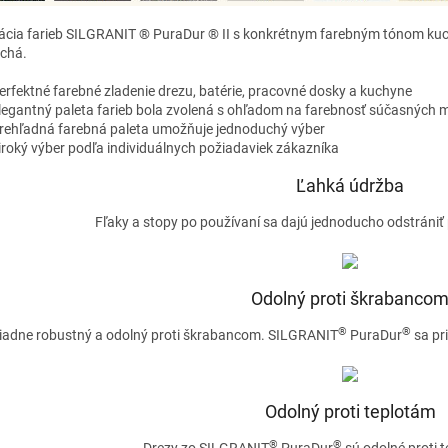
cia farieb SILGRANIT ® PuraDur ® II s konkrétnym farebným tónom kuch
chá.
erfektné farebné zladenie drezu, batérie, pracovné dosky a kuchyne
legantný paleta farieb bola zvolená s ohľadom na farebnosť súčasných m
rehľadná farebná paleta umožňuje jednoduchý výber
iroký výber podľa individuálnych požiadaviek zákazníka
Ľahká údržba
Fľaky a stopy po používaní sa dajú jednoducho odstráni
Odolný proti škrabanco
®
®
adne robustný a odolný proti škrabancom. SILGRANIT
PuraDur
sa pr
Odolný proti teplotám
®
®
Drezy zo SILGRANIT
PuraDur
sú odolné proti 