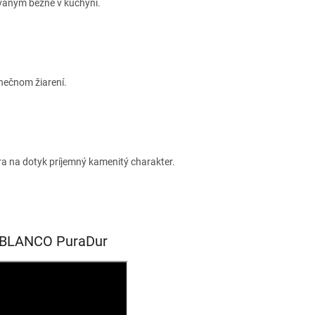
ívaným bežne v kuchyni.
nečnom žiarení.
a na dotyk príjemný kamenitý charakter.
zu BLANCO PuraDur