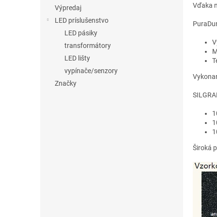
Vďaka n
Výpredaj
LED príslušenstvo
PuraDur
LED pásiky
V
transformátory
M
LED lišty
T
vypínače/senzory
Vykonané
Značky
SILGRAN
1
1
1
Široká 