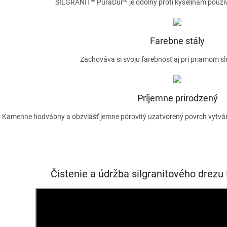
®
®
SILGRANIT
PuraDur
je odolný proti kyselinám použ
Farebne stály
Zachováva si svoju farebnosť aj pri priamom sl
Príjemne prirodzený
Kamenne hodvábny a obzvlášť jemne pórovitý uzatvorený povrch vytvár
Čistenie a údržba silgranitového dre