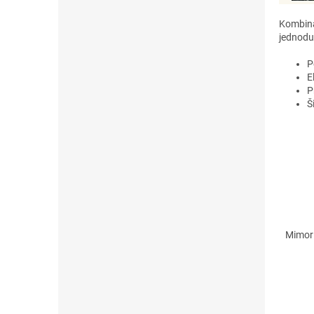
Kombiná
jednodu
P
E
P
Š
Mimori