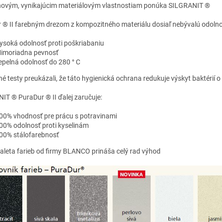
ovým, vynikajúcim materiálovým vlastnostiam ponúka SILGRANIT ®
 ® II farebným drezom z kompozitného materiálu dosiaľ nebývalú odolno
ysoká odolnosť proti poškriabaniu
imoriadna pevnosť
epelná odolnosť do 280 ° C
 testy preukázali, že táto hygienická ochrana redukuje výskyt baktérií o
IT ® PuraDur ® II ďalej zaručuje:
00% vhodnosť pre prácu s potravinami
00% odolnosť proti kyselinám
00% stálofarebnosť
paleta farieb od firmy BLANCO prináša celý rad výhod