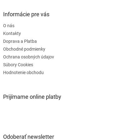
á
n
i
p
i
e
ä
e
Informácie pre vás
p
t
r
O nás
i
v
e
Kontakty
k
y
Doprava a Platba
v
Obchodné podmienky
ý
Ochrana osobných údajov
p
i
Súbory Cookies
s
Hodnotenie obchodu
u
Prijímame online platby
Odoberať newsletter