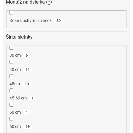
Montáž na dvierka
?
Koše s úchytmi dvierok
30
Šírka skrinky
30 cm
6
40 cm
11
45cm
13
45-60 cm
1
50 cm
4
60 cm
19