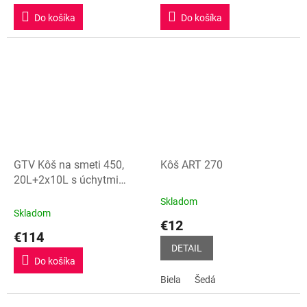
Do košíka
Do košíka
GTV Kôš na smeti 450,
Kôš ART 270
20L+2x10L s úchytmi
dvierok
Skladom
Priemerné
Skladom
hodnotenie
€12
produktu
€114
je
DETAIL
5,0
Do košíka
z
Biela
Šedá
5
hviezdičiek.