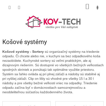
Prejsť
NÁKU
na
obsah
KOŠÍK
Košové systémy
Košové systémy - Sortery
sú organizačný systémy na triedenie
odpadu. Či chcete alebo nie, v kuchyni sa bez odpadkového koša
nezaobídete. Kuchynské sortery sú veľmi praktickým, ale aj
dizajnovým riešením. Sú dostupné vo všetkých bežných veľkostiach
spodných skriniek a ponúkajú tak optimálne využitie priestoru.
Systém sa ľahko ovláda aj pri plnej záťaži a nádoby sú stabilné aj
pri vyššej záťaži. Clip on lišty sú vhodné pre všetky 15 l a 30 l
nádoby a pre všetky bežné veľkosti vriec na odpadky. Triedenie
odpadu začína byť v domácnostiach samozrejmosťou a
neoddeliteľnou súčasťou každodenného života.