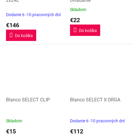
2x24L
ovládanie
Skladom
Priemerné
Dodanie 6 -10 pracovných dní
hodnotenie
€22
produktu
€146
je
Do košíka
5,0
Do košíka
z
5
hviezdičiek.
Blanco SELECT CLIP
Blanco SELECT II ORGA
Skladom
Dodanie 6 -10 pracovných dní
€15
€112