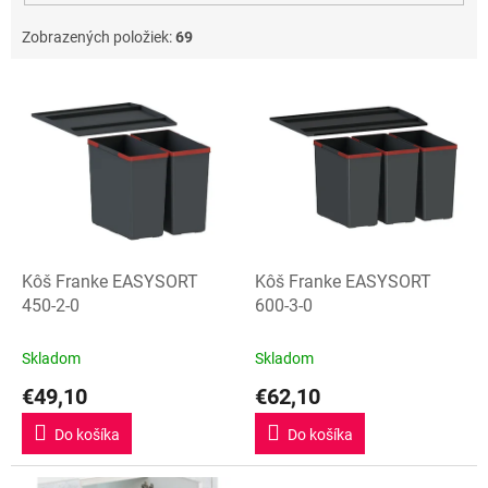
Zobrazených položiek:
69
V
ý
p
i
s
p
r
o
d
Kôš Franke EASYSORT
Kôš Franke EASYSORT
u
450-2-0
600-3-0
k
t
Skladom
Skladom
o
€49,10
€62,10
v
Do košíka
Do košíka