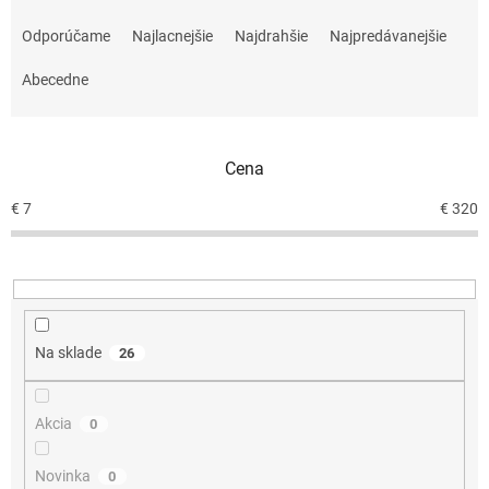
R
a
Odporúčame
Najlacnejšie
Najdrahšie
Najpredávanejšie
d
e
Abecedne
n
i
e
Cena
p
r
€
7
€
320
o
d
u
k
t
o
Na sklade
26
v
Akcia
0
Novinka
0