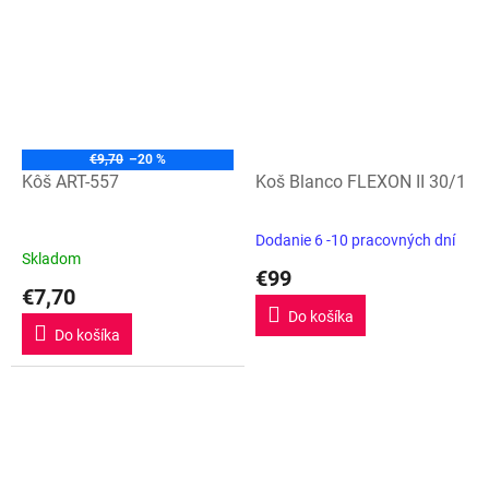
€9,70
–20 %
Kôš ART-557
Koš Blanco FLEXON II 30/1
Dodanie 6 -10 pracovných dní
Priemerné
Skladom
hodnotenie
€99
produktu
€7,70
je
Do košíka
5,0
Do košíka
z
5
hviezdičiek.