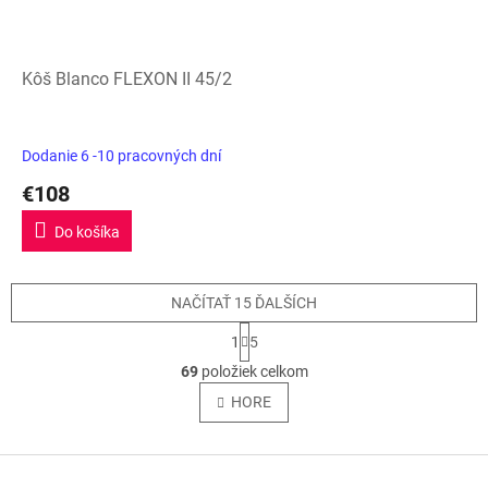
Kôš Blanco FLEXON II 45/2
Dodanie 6 -10 pracovných dní
€108
Do košíka
NAČÍTAŤ 15 ĎALŠÍCH
S
1
5
t
O
r
69
položiek celkom
v
á
l
HORE
n
á
k
o
d
v
Z
a
a
c