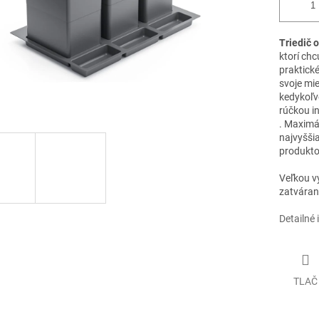
Triedič 
ktorí chc
praktick
svoje mi
kedykoľv
rúčkou in
.
Maximál
najvyššia
produkto
Veľkou vý
zatváran
Detailné 
TLAČ