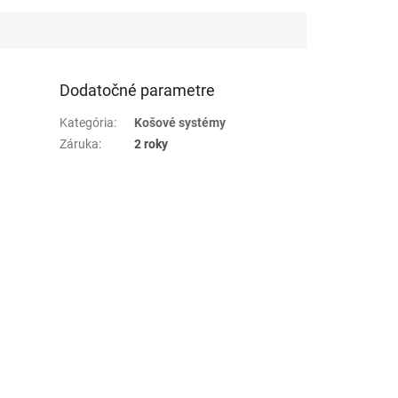
Dodatočné parametre
Kategória
:
Košové systémy
Záruka
:
2 roky