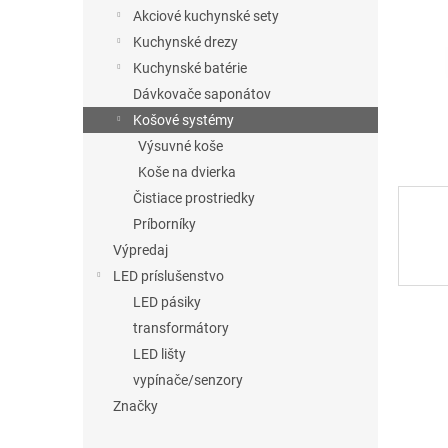
Akciové kuchynské sety
Kuchynské drezy
Kuchynské batérie
Dávkovače saponátov
Košové systémy
Výsuvné koše
Koše na dvierka
Čistiace prostriedky
Príborníky
Výpredaj
LED príslušenstvo
LED pásiky
transformátory
LED lišty
vypínače/senzory
Značky