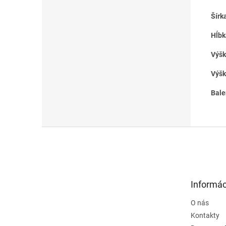
Šírk
Hĺbk
Výšk
Výšk
Bale
Z
á
p
ä
t
Informác
i
e
O nás
Kontakty