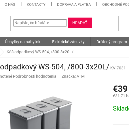
O NÁS
KONTAKTY
DOPRAVA A PLATBA
OBCHODNÉ PO
HĽADAŤ
Úchytky na nábytok
Elektrické zásuvky
Drôtený program
Kôš odpadkový WS-504, /800-3x20L/
 odpadkový WS-504, /800-3x20L/
KV-7031
né
notené
Podrobnosti hodnotenia
Značka:
ATM
nie
€39
u
€31,71 
Jednotk
Skla
cena:
iek.