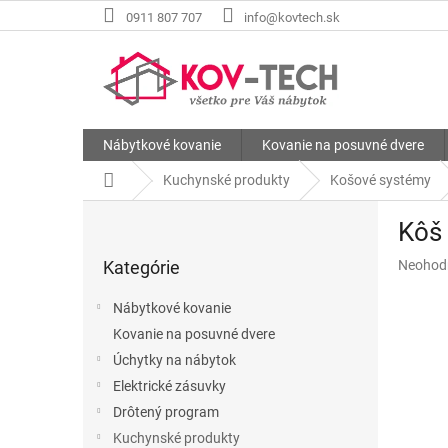
Prejsť
0911 807 707
info@kovtech.sk
na
obsah
Nábytkové kovanie
Kovanie na posuvné dvere
Domov
Kuchynské produkty
Košové systémy
B
Kôš
o
Preskočiť
č
Priemer
Kategórie
Neohod
kategórie
n
hodnote
ý
produkt
Nábytkové kovanie
p
je
Kovanie na posuvné dvere
a
0,0
z
Úchytky na nábytok
n
5
e
Elektrické zásuvky
hviezdič
l
Drôtený program
Kuchynské produkty