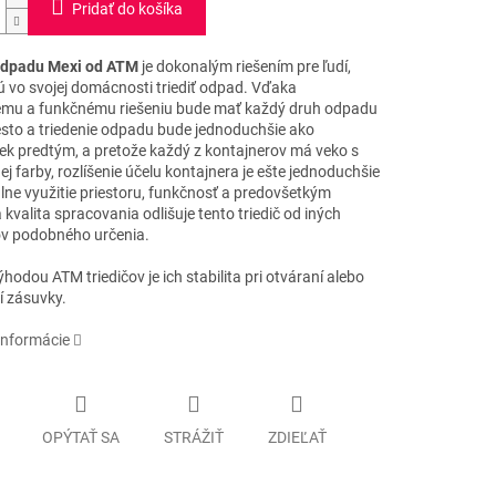
Pridať do košíka
odpadu Mexi od ATM
je dokonalým riešením pre ľudí,
ú vo svojej domácnosti triediť odpad.
Vďaka
ému a funkčnému riešeniu bude mať každý druh odpadu
esto a triedenie odpadu bude jednoduchšie ako
ek predtým, a pretože každý z kontajnerov má veko s
ej farby, rozlíšenie účelu kontajnera je ešte jednoduchšie
ne využitie priestoru, funkčnosť a predovšetkým
 kvalita spracovania odlišuje tento triedič od iných
v podobného určenia.
hodou ATM triedičov je ich stabilita pri otváraní alebo
í zásuvky.
informácie
OPÝTAŤ SA
STRÁŽIŤ
ZDIEĽAŤ