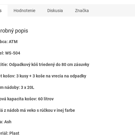
s
Hodnotenie
Diskusia
Značka
robný popis
bca: ATM
l: WS-504
itie: Odpadkový kôš triedený do 80 cm zásuvky
t košov: 3 kusy + 3 koše na vrecia na odpadky
m nádoby: 3 x 20L
ová kapacita košov: 60 litrov
á z nádob má veko s rúčkou v inej farbe
a: Ash
riál: Plast