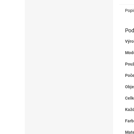
Popi
Pod
Výro
Mode
Použ
Poče
Obje
Celk
Každ
Farb
Mate