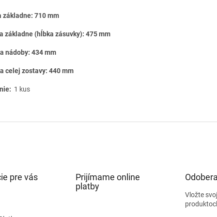
a základne: 710 mm
a základne (hĺbka zásuvky): 475 mm
a nádoby: 434 mm
a celej zostavy: 440 mm
nie:
1 kus
ie pre vás
Prijímame online
Odobera
platby
Vložte svo
produktoc