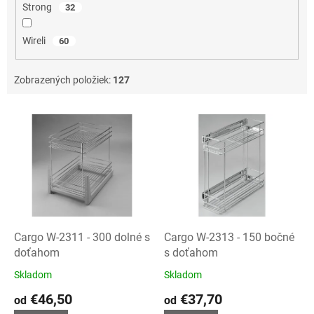
Strong
32
Wireli
60
Zobrazených položiek:
127
V
ý
p
i
s
p
r
o
d
Cargo W-2311 - 300 dolné s
Cargo W-2313 - 150 bočné
u
doťahom
s doťahom
k
Skladom
Skladom
Priemerné
Priemerné
t
hodnotenie
hodnotenie
€46,50
€37,70
o
od
od
produktu
produktu