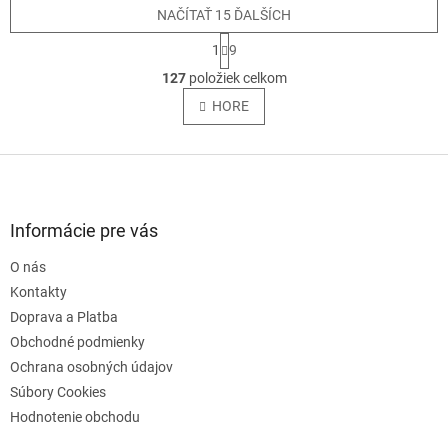
NAČÍTAŤ 15 ĎALŠÍCH
S
1
9
t
O
r
127
položiek celkom
v
á
l
HORE
n
á
k
o
d
v
Z
a
a
c
á
n
i
p
i
e
ä
e
Informácie pre vás
p
t
r
O nás
i
v
e
Kontakty
k
y
Doprava a Platba
v
Obchodné podmienky
ý
Ochrana osobných údajov
p
i
Súbory Cookies
s
Hodnotenie obchodu
u