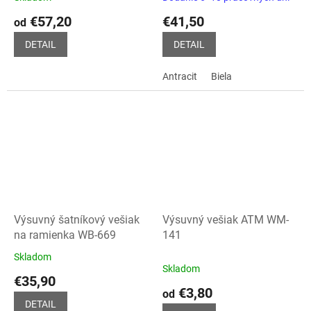
€57,20
€41,50
od
DETAIL
DETAIL
Antracit
Biela
Výsuvný šatníkový vešiak
Výsuvný vešiak ATM WM-
na ramienka WB-669
141
Skladom
Priemerné
Skladom
hodnotenie
€35,90
produktu
€3,80
od
je
DETAIL