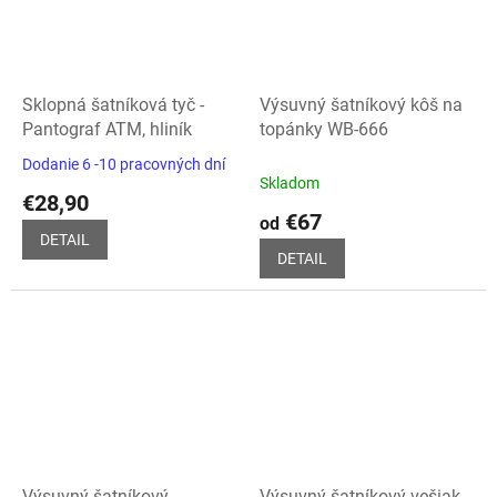
Sklopná šatníková tyč -
Výsuvný šatníkový kôš na
Pantograf ATM, hliník
topánky WB-666
Dodanie 6 -10 pracovných dní
Priemerné
Skladom
hodnotenie
€28,90
produktu
€67
od
je
DETAIL
5,0
DETAIL
z
5
hviezdičiek.
Výsuvný šatníkový
Výsuvný šatníkový vešiak