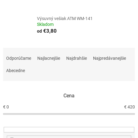
Výsuvný vešiak ATM WM-141
Skladom
€3,80
od
R
a
Odporúčame
Najlacnejšie
Najdrahšie
Najpredávanejšie
d
e
Abecedne
n
i
e
Cena
p
r
€
0
€
420
o
d
u
k