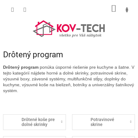
Prejsť
NÁKU
na
obsah
KOŠÍK
Drôtený program
Drôtený program
ponúka úsporné riešenie pre kuchyne a šatne. V
tejto kategórií nájdete horné a dolné skrinky, potravinové skrine,
výsuvné boxy, závesné systémy, multifunkčné stĺpy, doplnky do
kuchyne, výsuvné koše na bielizeň, botníky a univerzálny šatníkový
systém.
Drôtené koše pre
Potravinové
dolné skrinky
skrine