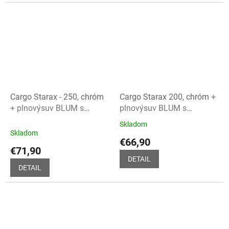
hviezdičiek.
hviezdičiek.
Cargo Starax - 250, chróm
Cargo Starax 200, chróm
+
+ plnovýsuv BLUM s
plnovýsuv BLUM s
dotlmením
dotlmením
Skladom
Priemerné
Skladom
hodnotenie
€66,90
produktu
€71,90
je
DETAIL
5,0
DETAIL
z
5
hviezdičiek.