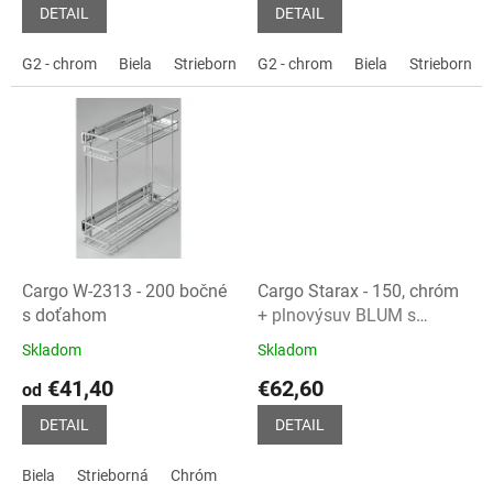
v
je
je
DETAIL
DETAIL
5,0
5,0
z
z
G2 - chrom
Biela
Strieborná
G2 - chrom
Biela
Strieborná
5
5
hviezdičiek.
hviezdičiek.
Cargo W-2313 - 200 bočné
Cargo Starax - 150, chróm
s doťahom
+ plnovýsuv BLUM s
dotlmením
Skladom
Skladom
Priemerné
Priemerné
hodnotenie
hodnotenie
€41,40
€62,60
od
produktu
produktu
je
je
DETAIL
DETAIL
5,0
5,0
z
z
Biela
Strieborná
Chróm
5
5