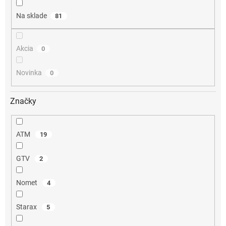
t
o
Na sklade
81
v
Akcia
0
Novinka
0
Značky
ATM
19
GTV
2
Nomet
4
Starax
5