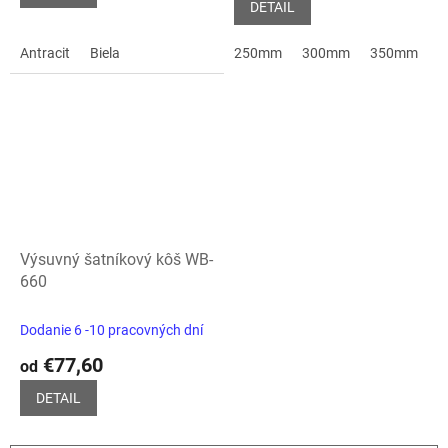
5,0
DETAIL
z
5
Antracit
Biela
250mm
300mm
350mm
4
hviezdičiek.
Výsuvný šatníkový kôš WB-
660
Dodanie 6 -10 pracovných dní
€77,60
od
DETAIL