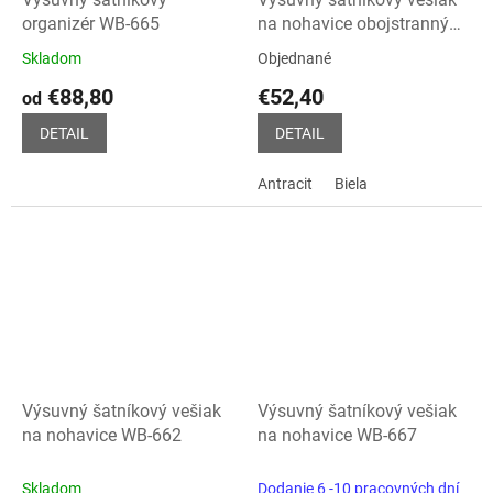
organizér WB-665
na nohavice obojstranný
WB-668
Skladom
Objednané
Priemerné
Priemerné
hodnotenie
hodnotenie
€88,80
€52,40
od
produktu
produktu
je
je
DETAIL
DETAIL
5,0
5,0
z
z
Antracit
Biela
5
5
hviezdičiek.
hviezdičiek.
Výsuvný šatníkový vešiak
Výsuvný šatníkový vešiak
na nohavice WB-662
na nohavice WB-667
Skladom
Dodanie 6 -10 pracovných dní