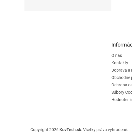
Z
á
p
ä
t
Informác
i
e
O nás
Kontakty
Doprava a 
Obchodné 
Ochrana o
Súbory Coo
Hodnoteni
Copyright 2026
KovTech.sk
. Všetky práva vyhradené.