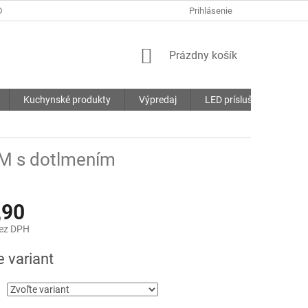
DMIENKY
OCHRANA OSOBNÝCH ÚDAJOV
Prihlásenie
SÚBORY COOKIES
NÁKUPNÝ
Prázdny košík
KOŠÍK
Kuchynské produkty
Výpredaj
LED príslušenstvo
UM s dotlmením
,90
bez DPH
ová
e variant