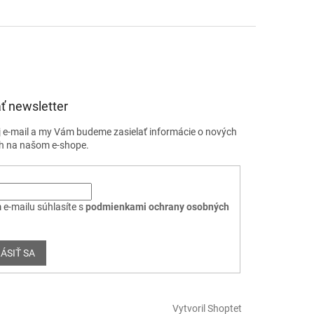
ť newsletter
j e-mail a my Vám budeme zasielať informácie o nových
h na našom e-shope.
 e-mailu súhlasíte s
podmienkami ochrany osobných
ÁSIŤ SA
Vytvoril Shoptet