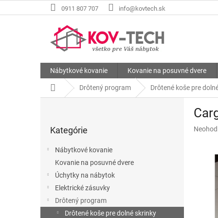
Prejsť
0911 807 707
info@kovtech.sk
na
obsah
Nábytkové kovanie
Kovanie na posuvné dvere
Domov
Drôtený program
Drôtené koše pre dolné
B
Carg
o
Preskočiť
č
Priemer
Kategórie
Neohod
kategórie
n
hodnote
ý
produkt
Nábytkové kovanie
p
je
Kovanie na posuvné dvere
a
0,0
z
Úchytky na nábytok
n
5
e
Elektrické zásuvky
hviezdič
l
Drôtený program
Drôtené koše pre dolné skrinky