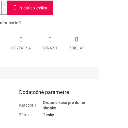
Pridať do košíka
informácie
OPÝTAŤ SA
STRÁŽIŤ
ZDIEĽAŤ
Dodatočné parametre
Drôtené koše pre dolné
Kategória
:
skrinky
Záruka
:
2 roky