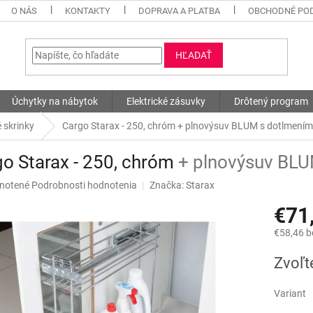
O NÁS
KONTAKTY
DOPRAVA A PLATBA
OBCHODNÉ PO
HĽADAŤ
Úchytky na nábytok
Elektrické zásuvky
Drôtený program
 skrinky
Cargo Starax - 250, chróm
+ plnovýsuv BLUM s dotlmením
o Starax - 250, chróm
+ plnovýsuv BL
né
notené
Podrobnosti hodnotenia
Značka:
Starax
nie
€71
u
€58,46 
Jednotk
Zvoľt
cena:
iek.
Variant