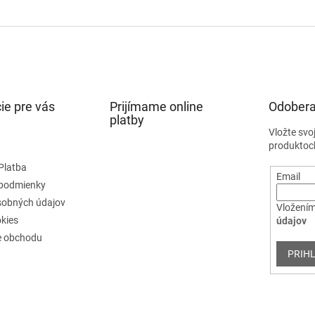
ie pre vás
Prijímame online
Odobera
platby
Vložte svo
produktoc
Platba
Email
podmienky
sobných údajov
Vložením
kies
údajov
e obchodu
PRIHL