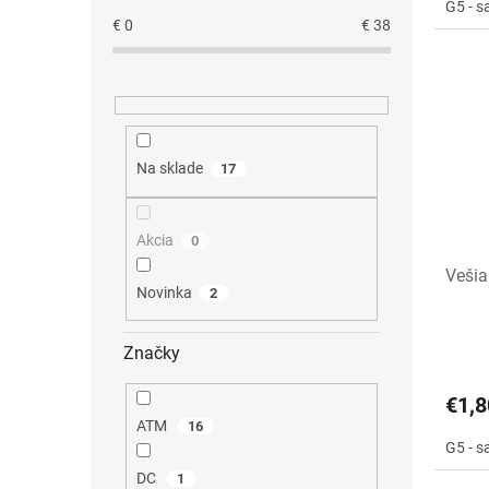
G5 - s
€
0
€
38
Na sklade
17
Akcia
0
Veši
Novinka
2
Značky
€1,8
ATM
16
G5 - s
DC
1