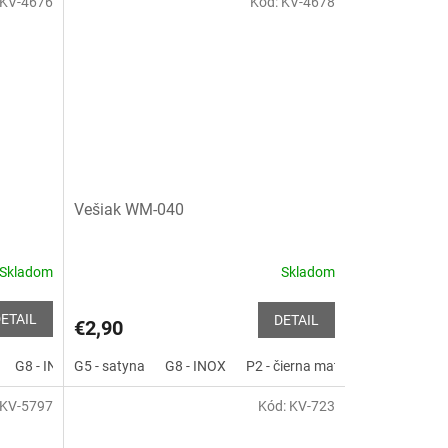
KV-4676
Kód:
KV-4678
hviezdičiek.
Vešiak WM-040
Skladom
Skladom
ETAIL
DETAIL
€2,90
G8 - INOX
G5 - satyna
P2 - čierna matná
G8 - INOX
G37 - zlatá matná
P2 - čierna matná
G3 - zlatá leskl
G37 - zlatá
KV-5797
Kód:
KV-723