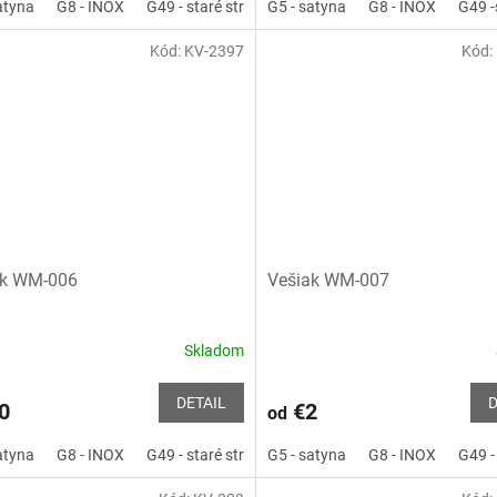
atyna
G8 - INOX
G49 - staré striebro
G5 - satyna
P2 - čierna matná
G8 - INOX
G3 - zla
G49 -
z
5
Kód:
KV-2397
Kód:
hviezdičiek.
ak WM-006
Vešiak WM-007
Skladom
Priemerné
hodnotenie
produktu
DETAIL
D
0
€2
od
je
4,0
atyna
G8 - INOX
G49 - staré striebro
G5 - satyna
P2 - čierna matná
G8 - INOX
G6 - C
G49 -
z
5