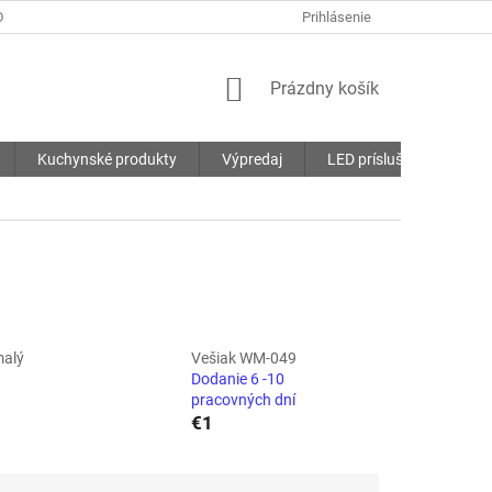
DMIENKY
OCHRANA OSOBNÝCH ÚDAJOV
Prihlásenie
SÚBORY COOKIES
NÁKUPNÝ
Prázdny košík
KOŠÍK
Kuchynské produkty
Výpredaj
LED príslušenstvo
malý
Vešiak WM-049
Dodanie 6 -10
pracovných dní
€1