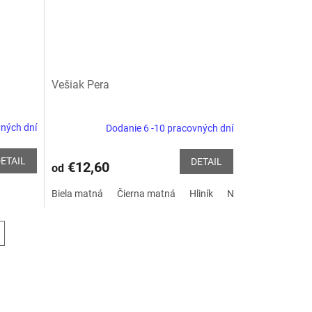
Vešiak Pera
vných dní
Dodanie 6 -10 pracovných dní
ETAIL
DETAIL
€12,60
od
Biela matná
Čierna matná
Hliník
Nikel brúsený
zl