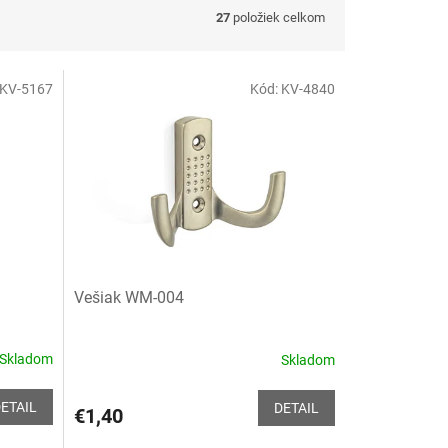
27
položiek celkom
KV-5167
Kód:
KV-4840
Vešiak WM-004
Skladom
Skladom
ETAIL
DETAIL
€1,40