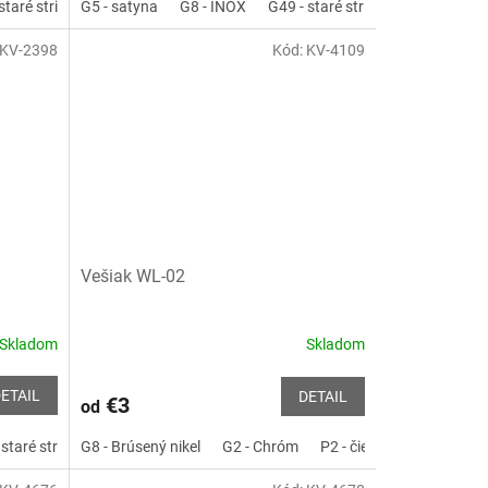
tá lesklá
staré striebro
G6 - Chróm matný
G5 - satyna
P2 - čierna matná
G8 - INOX
G2 - Chróm
G3 - zlatá lesklá
G49 - staré striebro
G4 - Staré zlato
G6 - Chróm mat
G6 - Chr
AB - p
KV-2398
Kód:
KV-4109
Vešiak WL-02
Skladom
Skladom
Priemerné
hodnotenie
produktu
ETAIL
DETAIL
€3
od
je
5,0
hróm matný
 staré striebro
G8 - Brúsený nikel
G2 - Chróm
P2 - čierna matná
G4 - Staré zlato
G2 - Chróm
G6 - Chróm matný
AB - patyna
P2 - čierna mat
G2 - Chróm
z
5