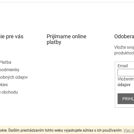
d
o
a
v
c
a
i
n
e
i
e
p
ie pre vás
Prijímame online
r
Odobera
platby
v
k
Vložte svo
y
produktoc
v
Platba
ý
Email
podmienky
p
i
sobných údajov
Vložením
s
kies
údajov
u
e obchodu
PRIHL
okie. Ďalším prechádzaním tohto webu vyjadrujete súhlas s ich používaním.
Viac i