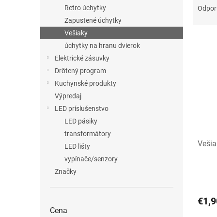
a
Retro úchytky
Odpo
d
Zapustené úchytky
e
Vešiaky
V
n
úchytky na hranu dvierok
ý
i
Elektrické zásuvky
p
e
i
p
Drôtený program
s
r
Kuchynské produkty
p
o
Výpredaj
r
d
LED príslušenstvo
o
u
LED pásiky
d
k
u
t
transformátory
Veši
k
o
LED lišty
t
v
vypínače/senzory
o
Značky
v
€1,9
Cena