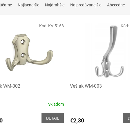
rúčame
Najlacnejšie
Najdrahšie
Najpredávanejšie
Abecedne
Kód:
KV-5168
Kód:
ak WM-002
Vešiak WM-003
Skladom
Priemerné
hodnotenie
produktu
DETAIL
D
0
€2,30
je
4,0