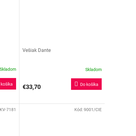
Vešiak Dante
Skladom
Skladom
 košíka
Do košíka
€33,70
óm matný
G2 - Chróm
KV-7181
Kód:
9001/CIE