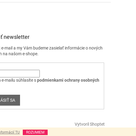
ť newsletter
j e-mail a my Vám budeme zasielať informácie o nových
h na našom e-shope.
 e-mailu súhlasíte s
podmienkami ochrany osobných
ÁSIŤ SA
Vytvoril Shoptet
nformácií TU
ROZUMIEM