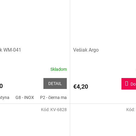
ak WM-041
Vešiak Argo
Skladom
erné
tenie
ktu
DETAIL
Do
0
€4,20
atyna
G8 - INOX
P2 - čierna matná
P41 - Biela matná
G6 - Chr
Kód:
KV-6828
Kód:
ičiek.