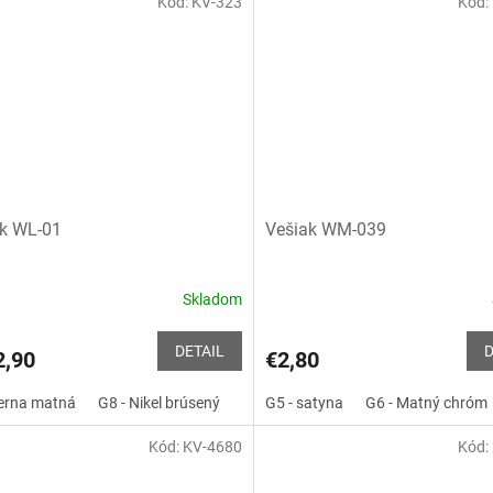
Kód:
KV-323
Kód:
hviezdičiek.
k WL-01
Vešiak WM-039
Skladom
DETAIL
D
,90
€2,80
ierna matná
G8 - Nikel brúsený
G2 - Chróm
G5 - satyna
G6 - Matný chróm
Kód:
KV-4680
Kód: