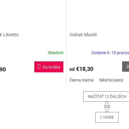
k Libretto
Vešiak Marell
Skladom
Dodanie 6 -10 praco
D
Do košíka
€18,30
90
od
Čierna matná
Nikel brúsený
NAČÍTAŤ 12 ĎALŠÍCH
S
1
2
t
O
r
v
HORE
á
l
n
á
k