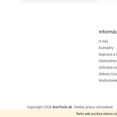
Z
á
p
ä
t
Informác
i
e
O nás
Kontakty
Doprava a 
Obchodné 
Ochrana o
Súbory Coo
Hodnoteni
Copyright 2026
KovTech.sk
. Všetky práva vyhradené.
Tento web používa súbory co