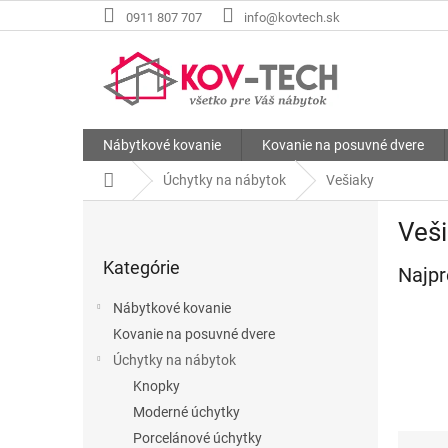
Prejsť
0911 807 707
info@kovtech.sk
na
obsah
Nábytkové kovanie
Kovanie na posuvné dvere
Domov
Úchytky na nábytok
Vešiaky
B
Veš
o
Preskočiť
č
Kategórie
kategórie
Najpr
n
ý
Nábytkové kovanie
p
Kovanie na posuvné dvere
a
Úchytky na nábytok
n
e
Knopky
l
Moderné úchytky
R
Porcelánové úchytky