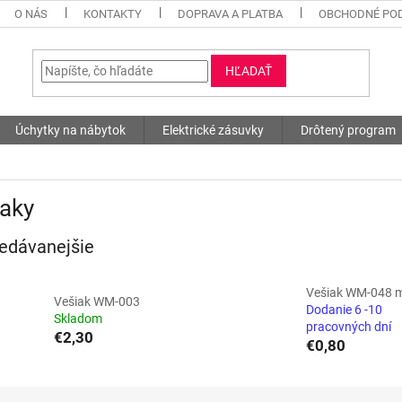
O NÁS
KONTAKTY
DOPRAVA A PLATBA
OBCHODNÉ PO
HĽADAŤ
Úchytky na nábytok
Elektrické zásuvky
Drôtený program
iaky
edávanejšie
Vešiak WM-048 
Vešiak WM-003
Dodanie 6 -10
Skladom
pracovných dní
€2,30
€0,80