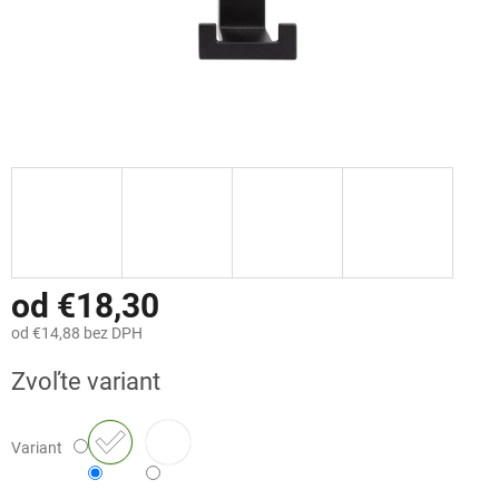
od
€18,30
od
€14,88
bez DPH
Jednotková
Zvoľte variant
cena:
Variant