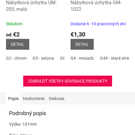
Nábytková úchytka UM-
Nábytková úchytka GM-
055, malá
1022
Skladom
Dodanie 6 -10 pracovných dní
€2
€1,30
od
DETAIL
DETAIL
G2 - chrom
G5 - satyna
G6 - aluminium
G4 - mosadz
G8 - INOX
G49 - staré striebr
P2 - čie
ZOBRAZIŤ VŠETKY SÚVISIACE PRODUKTY
Popis
Hodnotenie
Diskusia
Podrobný popis
Výška: 101mm