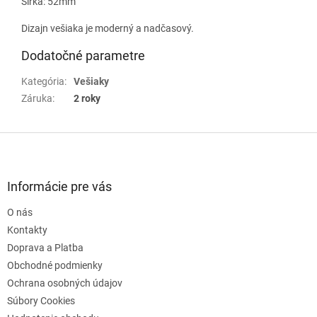
Šírka: 52mm
Dizajn vešiaka je moderný a nadčasový.
Dodatočné parametre
Kategória
:
Vešiaky
Záruka
:
2 roky
Z
á
p
ä
Informácie pre vás
t
O nás
i
e
Kontakty
Doprava a Platba
Obchodné podmienky
Ochrana osobných údajov
Súbory Cookies