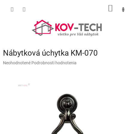
Prejsť
NÁKU
na
obsah
KOŠÍK
Nábytková úchytka KM-070
Priemerné
Neohodnotené
Podrobnosti hodnotenia
hodnotenie
produktu
je
0,0
z
5
hviezdičiek.