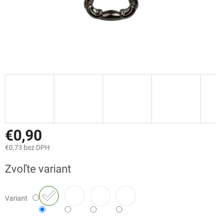
€0,90
€0,73 bez DPH
Jednotková
Zvoľte variant
cena:
Variant