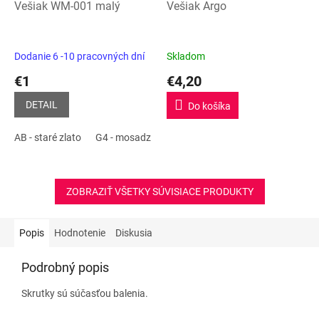
Vešiak WM-001 malý
Vešiak Argo
Dodanie 6 -10 pracovných dní
Skladom
€1
€4,20
DETAIL
Do košíka
AB - staré zlato
G4 - mosadz
G49 - patyna
G3 - zlatá lesklá
ZOBRAZIŤ VŠETKY SÚVISIACE PRODUKTY
Popis
Hodnotenie
Diskusia
Podrobný popis
Skrutky sú súčasťou balenia.