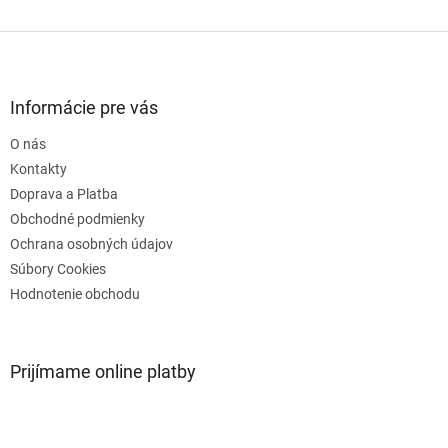
Z
á
p
ä
Informácie pre vás
t
O nás
i
e
Kontakty
Doprava a Platba
Obchodné podmienky
Ochrana osobných údajov
Súbory Cookies
Hodnotenie obchodu
Prijímame online platby