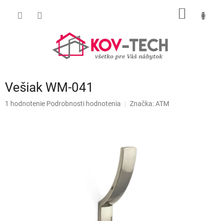
Prejsť
NÁKU
na
obsah
KOŠÍK
Vešiak WM-041
Priemerné
1 hodnotenie
Podrobnosti hodnotenia
Značka:
ATM
hodnotenie
produktu
je
5,0
z
5
hviezdičiek.