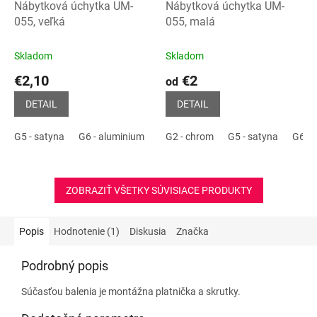
Nábytková úchytka UM-
Nábytková úchytka UM-
055, veľká
055, malá
Skladom
Skladom
€2,10
€2
od
DETAIL
DETAIL
G5 - satyna
G6 - aluminium
G8 - INOX
G2 - chrom
P2 - čierna matná
G5 - satyna
G6 - 
P1
ZOBRAZIŤ VŠETKY SÚVISIACE PRODUKTY
Popis
Hodnotenie (1)
Diskusia
Značka
Podrobný popis
Súčasťou balenia je montážna platnička a skrutky.