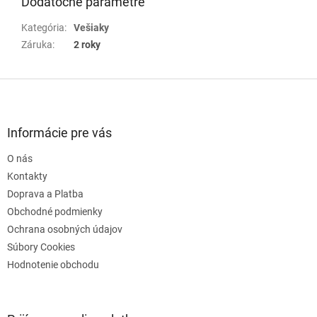
Dodatočné parametre
Kategória
:
Vešiaky
Záruka
:
2 roky
Z
á
p
ä
Informácie pre vás
t
O nás
i
e
Kontakty
Doprava a Platba
Obchodné podmienky
Ochrana osobných údajov
Súbory Cookies
Hodnotenie obchodu