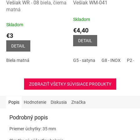
Vešiak WR - 08
biela, čierna
Vešiak WM-041
matná
Skladom
Priemerné
Skladom
hodnotenie
€4,40
produktu
€3
je
DETAIL
5,0
DETAIL
z
5
Biela matná
G5 - satyna
G8 - INOX
P2 - č
hviezdičiek.
ZOBRAZIŤ VŠETKY SÚVISIACE PRODUKTY
Popis
Hodnotenie
Diskusia
Značka
Podrobný popis
Priemer úchytky: 35 mm