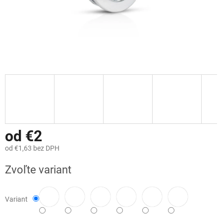
od
€2
od
€1,63
bez DPH
Jednotková
Zvoľte variant
cena:
Variant