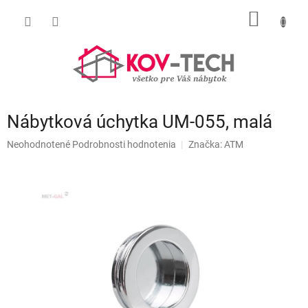
Prejsť
NÁKU
na
obsah
KOŠÍK
Nábytková úchytka UM-055, malá
Priemerné
Neohodnotené
Podrobnosti hodnotenia
Značka:
ATM
hodnotenie
produktu
je
0,0
z
5
hviezdičiek.