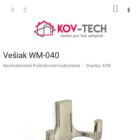
Prejsť
NÁKU
na
obsah
KOŠÍK
Vešiak WM-040
Priemerné
Neohodnotené
Podrobnosti hodnotenia
Značka:
ATM
hodnotenie
produktu
je
0,0
z
5
hviezdičiek.