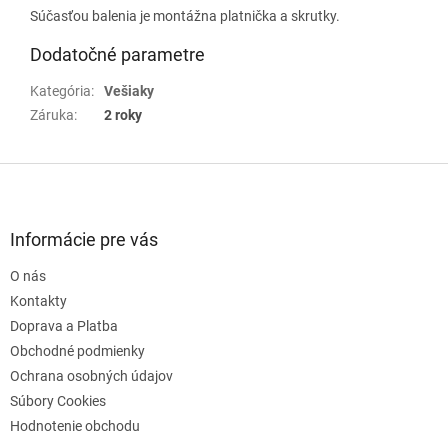
Súčasťou balenia je montážna platnička a skrutky.
Dodatočné parametre
Kategória
:
Vešiaky
Záruka
:
2 roky
Z
á
p
ä
Informácie pre vás
t
O nás
i
e
Kontakty
Doprava a Platba
Obchodné podmienky
Ochrana osobných údajov
Súbory Cookies
Hodnotenie obchodu