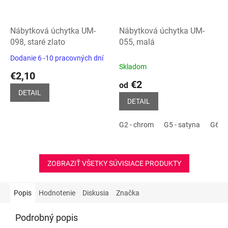
Nábytková úchytka UM-
Nábytková úchytka UM-
098, staré zlato
055, malá
Dodanie 6 -10 pracovných dní
Priemerné
Skladom
hodnotenie
€2,10
produktu
€2
od
je
DETAIL
5,0
DETAIL
z
5
G2 - chrom
G5 - satyna
G6 - 
hviezdičiek.
ZOBRAZIŤ VŠETKY SÚVISIACE PRODUKTY
Popis
Hodnotenie
Diskusia
Značka
Podrobný popis