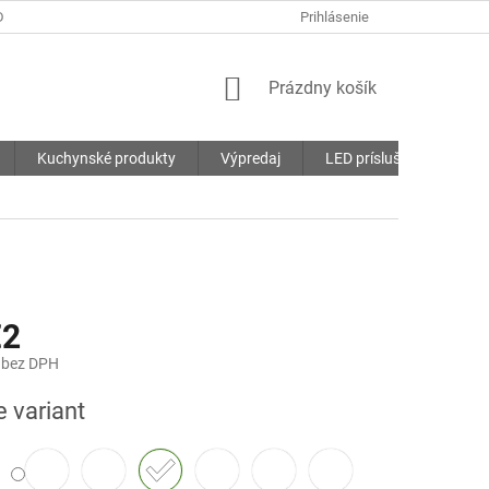
DMIENKY
OCHRANA OSOBNÝCH ÚDAJOV
Prihlásenie
SÚBORY COOKIES
NÁKUPNÝ
Prázdny košík
KOŠÍK
Kuchynské produkty
Výpredaj
LED príslušenstvo
€2
bez DPH
ová
e variant