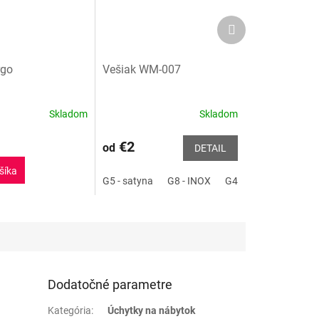
Ďalší
produkt
rgo
Vešiak WM-007
Skladom
Skladom
Priemerné
hodnotenie
produktu
€2
od
DETAIL
je
4,0
šíka
G5 - satyna
G8 - INOX
G49 - staré striebro
z
5
hviezdičiek.
Dodatočné parametre
Kategória
:
Úchytky na nábytok