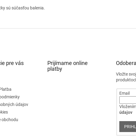
tky sú súčasťou balenia.
ie pre vás
Prijímame online
Odobera
platby
Vložte svo
produktoc
Platba
Email
podmienky
sobných údajov
Vložením
kies
údajov
e obchodu
PRIHL