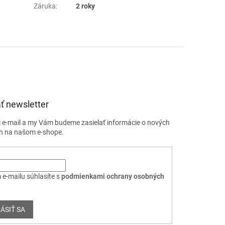
Záruka
:
2 roky
ť newsletter
j e-mail a my Vám budeme zasielať informácie o nových
h na našom e-shope.
 e-mailu súhlasíte s
podmienkami ochrany osobných
ÁSIŤ SA