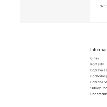
Skru
Z
á
p
ä
t
Informác
i
e
O nás
Kontakty
Doprava a 
Obchodné 
Ochrana o
Súbory Coo
Hodnoteni