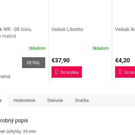
k WR - 08
biela,
Vešiak Libretto
Vešiak A
a matná
Skladom
Skladom
€37,90
€4,20
DETAIL
Do košíka
Do ko
 matná
s
Hodnotenie
Diskusia
Značka
robný popis
mer úchytky: 35 mm