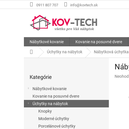
Prejsť
0911 807 707
info@kovtech.sk
na
obsah
Nábytkové kovanie
Kovanie na posuvné dvere
Domov
Úchytky na nábytok
Nábytková úchytka
B
Náb
o
Preskočiť
č
Priemer
Kategórie
Neohod
kategórie
n
hodnote
ý
produkt
Nábytkové kovanie
p
je
Kovanie na posuvné dvere
a
0,0
z
Úchytky na nábytok
n
5
e
Knopky
hviezdič
l
Moderné úchytky
Porcelánové úchytky