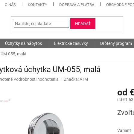
O NÁS
KONTAKTY
DOPRAVA A PLATBA
OBCHODNÉ PO
HĽADAŤ
Úchytky na nábytok
Elektrické zásuvky
Drôtený program
 UM-055, malá
ytková úchytka UM-055, malá
né
notené
Podrobnosti hodnotenia
Značka:
ATM
nie
od
u
od
€1,63
Jednotk
Zvoľt
cena:
iek.
Variant