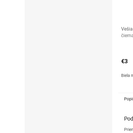
Vešia
čiern
€3
Biela
Popi
Pod
Prie