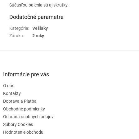
Súčasťou balenia sú aj skrutky.
Dodatočné parametre
Kategória
:
Vešiaky
Záruka
:
2 roky
Z
á
p
ä
Informácie pre vás
t
O nás
i
e
Kontakty
Doprava a Platba
Obchodné podmienky
Ochrana osobných údajov
Súbory Cookies
Hodnotenie obchodu