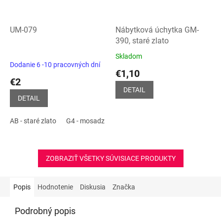
UM-079
Nábytková úchytka GM-
390, staré zlato
Skladom
Priemerné
Dodanie 6 -10 pracovných dní
hodnotenie
€1,10
produktu
€2
je
DETAIL
5,0
DETAIL
z
5
AB - staré zlato
G4 - mosadz
G8 - INOX
G49
P1 - Biela mat
hviezdičiek.
ZOBRAZIŤ VŠETKY SÚVISIACE PRODUKTY
Popis
Hodnotenie
Diskusia
Značka
Podrobný popis