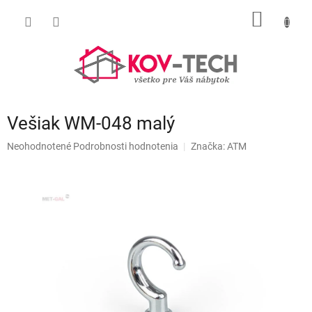
Prejsť
NÁKU
na
obsah
KOŠÍK
Vešiak WM-048 malý
Priemerné
Neohodnotené
Podrobnosti hodnotenia
Značka:
ATM
hodnotenie
produktu
je
0,0
z
5
hviezdičiek.