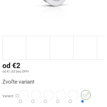
od
€2
od
€1,63
bez DPH
Jednotková
Zvoľte variant
cena:
Variant