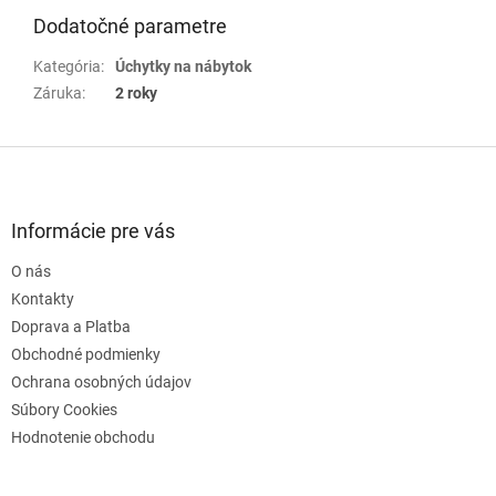
Dodatočné parametre
Kategória
:
Úchytky na nábytok
Záruka
:
2 roky
Z
á
p
ä
Informácie pre vás
t
O nás
i
e
Kontakty
Doprava a Platba
Obchodné podmienky
Ochrana osobných údajov
Súbory Cookies
Hodnotenie obchodu