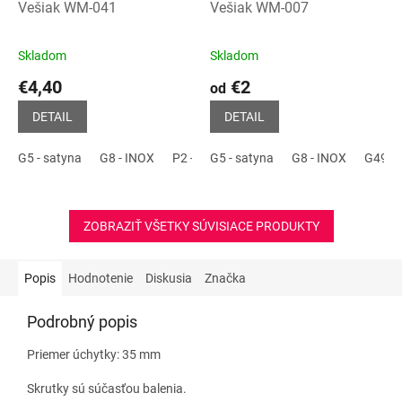
Vešiak WM-041
Vešiak WM-007
Skladom
Skladom
Priemerné
Priemerné
hodnotenie
hodnotenie
€4,40
€2
od
produktu
produktu
je
je
DETAIL
DETAIL
5,0
4,0
z
z
G5 - satyna
G8 - INOX
P2 - čierna matná
G5 - satyna
P41 - Biela matná
G8 - INOX
G49 - s
5
5
hviezdičiek.
hviezdičiek.
ZOBRAZIŤ VŠETKY SÚVISIACE PRODUKTY
Popis
Hodnotenie
Diskusia
Značka
Podrobný popis
Priemer úchytky: 35 mm
Skrutky sú súčasťou balenia.