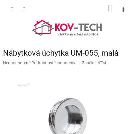
Prejsť
NÁKU
na
obsah
KOŠÍK
Nábytková úchytka UM-055, malá
Priemerné
Neohodnotené
Podrobnosti hodnotenia
Značka:
ATM
hodnotenie
produktu
je
0,0
z
5
hviezdičiek.