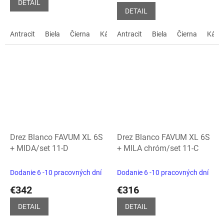
DETAIL
5,0
DETAIL
z
5
Antracit
Biela
Čierna
Kávová
Antracit
biela soft
Biela
sivá vulkán
Čierna
Kávo
hviezdičiek.
Drez Blanco FAVUM XL 6S
Drez Blanco FAVUM XL 6S
+ MIDA/set 11-D
+ MILA chróm/set 11-C
Dodanie 6 -10 pracovných dní
Dodanie 6 -10 pracovných dní
€342
€316
DETAIL
DETAIL