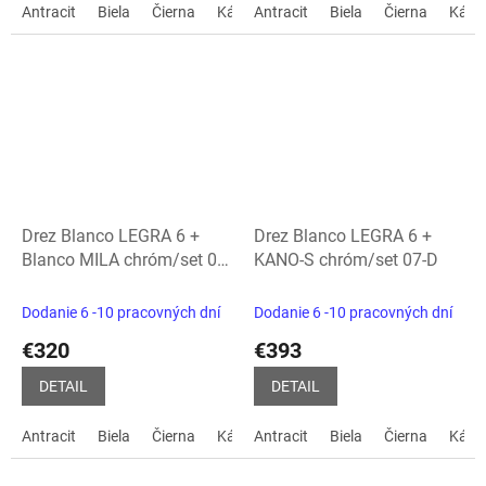
Antracit
Biela
Čierna
Kávová
Antracit
biela soft
Biela
sivá vulkán
Čierna
Kávo
Drez Blanco LEGRA 6 +
Drez Blanco LEGRA 6 +
Blanco MILA chróm/set 07-
KANO-S chróm/set 07-D
A
Dodanie 6 -10 pracovných dní
Dodanie 6 -10 pracovných dní
€320
€393
DETAIL
DETAIL
Antracit
Biela
Čierna
Kávová
Antracit
biela soft
Biela
sivá vulkán
Čierna
Kávo