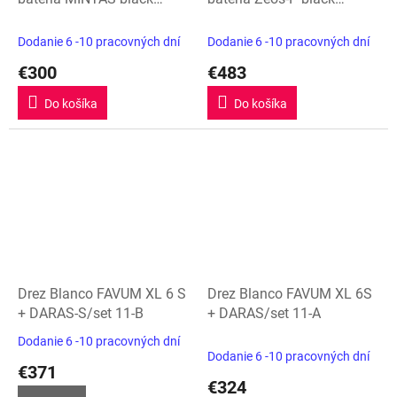
edition
edition
Dodanie 6 -10 pracovných dní
Dodanie 6 -10 pracovných dní
€300
€483
Do košíka
Do košíka
Drez Blanco FAVUM XL 6 S
Drez Blanco FAVUM XL 6S
+ DARAS-S/set 11-B
+ DARAS/set 11-A
Dodanie 6 -10 pracovných dní
Priemerné
Dodanie 6 -10 pracovných dní
hodnotenie
€371
produktu
€324
je