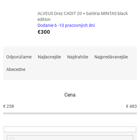
ALVEUS Drez CADIT 20 + batéria MINTAS black
edition
Dodanie 6 -10 pracovných dní
€300
R
a
Odporúčame
Najlacnejšie
Najdrahšie
Najpredávanejšie
d
e
Abecedne
n
i
e
Cena
p
r
€
258
€
483
o
d
u
k
t