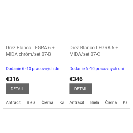
Drez Blanco LEGRA 6 +
Drez Blanco LEGRA 6 +
MIDA chróm/set 07-B
MIDA/set 07-C
Dodanie 6 -10 pracovných dní
Dodanie 6 -10 pracovných dní
€316
€346
DETAIL
DETAIL
Antracit
Biela
Čierna
Kávová
Antracit
biela soft
Biela
sivá vulkán
Čierna
Kávo