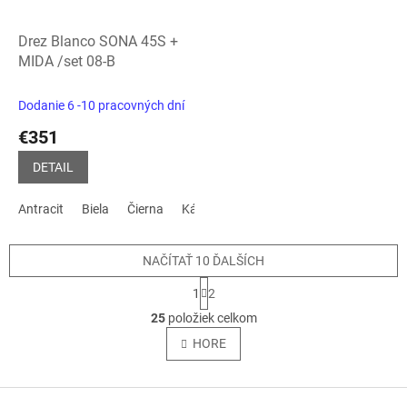
Drez Blanco SONA 45S +
MIDA /set 08-B
Dodanie 6 -10 pracovných dní
€351
DETAIL
Antracit
Biela
Čierna
Kávová
biela soft
sivá vulkán
NAČÍTAŤ 10 ĎALŠÍCH
S
1
2
t
O
r
25
položiek celkom
v
á
l
HORE
n
á
k
o
d
v
Z
a