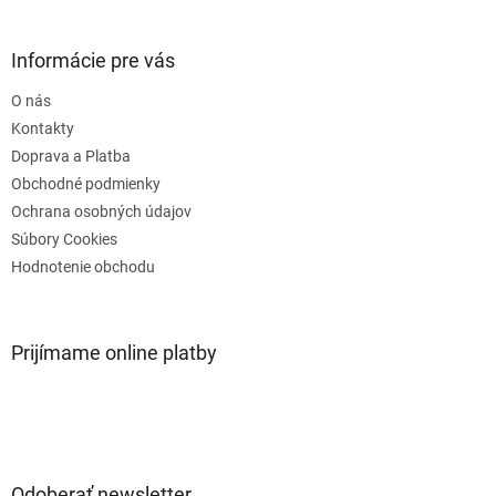
a
c
á
n
i
p
i
e
ä
e
Informácie pre vás
p
t
r
O nás
i
v
e
Kontakty
k
y
Doprava a Platba
v
Obchodné podmienky
ý
Ochrana osobných údajov
p
i
Súbory Cookies
s
Hodnotenie obchodu
u
Prijímame online platby
Odoberať newsletter