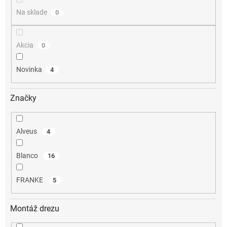
o
Na sklade
0
v
Akcia
0
Novinka
4
Značky
Alveus
4
Blanco
16
FRANKE
5
Montáž drezu