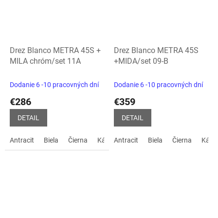
Drez Blanco METRA 45S +
Drez Blanco METRA 45S
MILA chróm/set 11A
+MIDA/set 09-B
Dodanie 6 -10 pracovných dní
Dodanie 6 -10 pracovných dní
€286
€359
DETAIL
DETAIL
Antracit
Biela
Čierna
Kávová
Antracit
biela soft
Biela
sivá vulkán
Čierna
Kávo