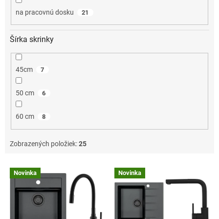
na pracovnú dosku
21
Šírka skrinky
45cm
7
50 cm
6
60 cm
8
Zobrazených položiek:
25
V
Novinka
Novinka
ý
p
i
s