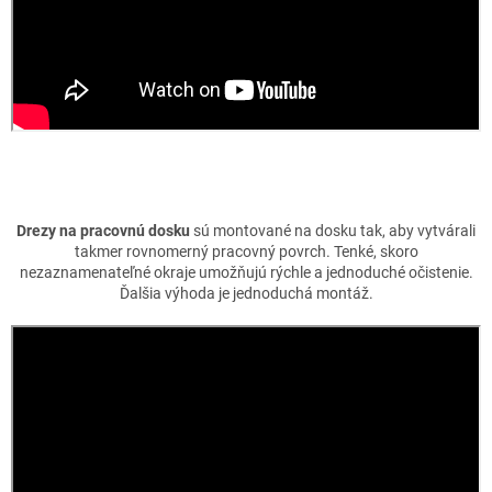
Drezy na pracovnú dosku
sú montované na dosku tak, aby vytvárali
takmer rovnomerný pracovný povrch. Tenké, skoro
nezaznamenateľné okraje umožňujú rýchle a jednoduché očistenie.
Ďalšia výhoda je jednoduchá montáž.