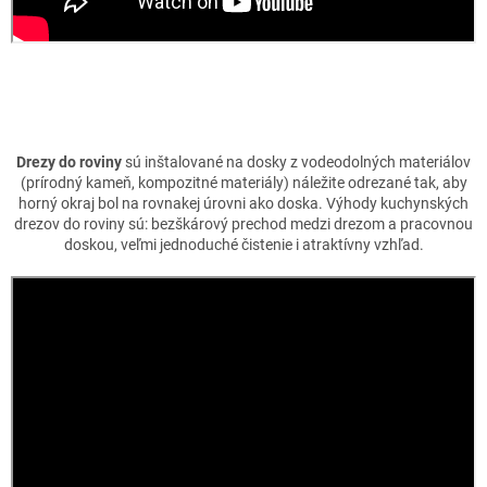
Drezy do roviny
sú inštalované na dosky z vodeodolných materiálov
(prírodný kameň, kompozitné materiály) náležite odrezané tak, aby
horný okraj bol na rovnakej úrovni ako doska. Výhody kuchynských
drezov do roviny sú: bezškárový prechod medzi drezom a pracovnou
doskou, veľmi jednoduché čistenie i atraktívny vzhľad.