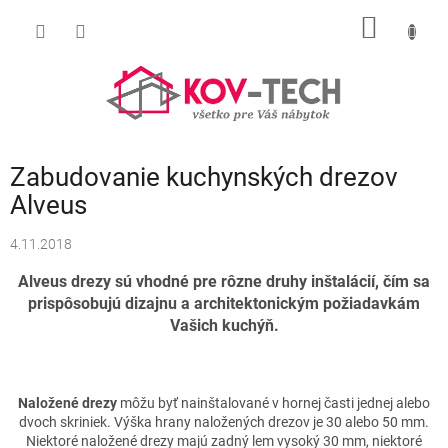
Prejsť
NÁKU
na
obsah
KOŠÍK
Zabudovanie kuchynských drezov
Alveus
4.11.2018
Alveus drezy sú vhodné pre rôzne druhy inštalácií, čím sa
prispôsobujú dizajnu a architektonickým požiadavkám
Vašich kuchýň.
Naložené drezy
môžu byť nainštalované v hornej časti jednej alebo
dvoch skriniek. Výška hrany naložených drezov je 30 alebo 50 mm.
Niektoré naložené drezy majú zadný lem vysoký 30 mm, niektoré