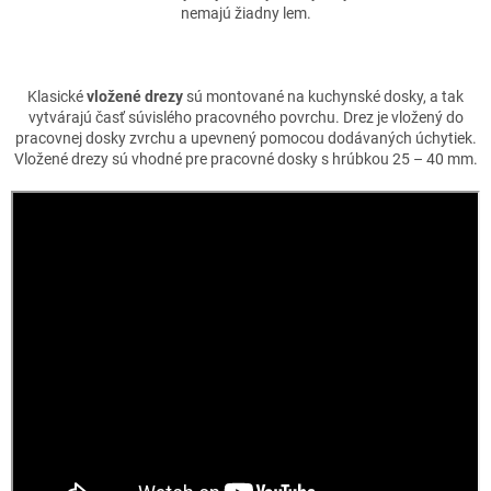
nemajú žiadny lem.
Klasické
vložené drezy
sú montované na kuchynské dosky, a tak
vytvárajú časť súvislého pracovného povrchu. Drez je vložený do
pracovnej dosky zvrchu a upevnený pomocou dodávaných úchytiek.
Vložené drezy sú vhodné pre pracovné dosky s hrúbkou 25 – 40 mm.