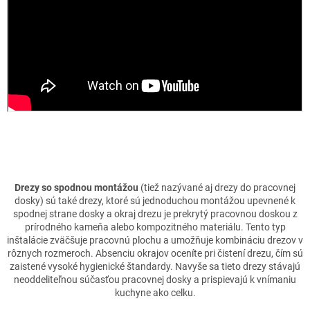
Drezy so spodnou montážou
(tiež nazývané aj drezy do pracovnej
dosky) sú také drezy, ktoré sú jednoduchou montážou upevnené k
spodnej strane dosky a okraj drezu je prekrytý pracovnou doskou z
prírodného kameňa alebo kompozitného materiálu. Tento typ
inštalácie zväčšuje pracovnú plochu a umožňuje kombináciu drezov v
rôznych rozmeroch. Absenciu okrajov oceníte pri čistení drezu, čím sú
zaistené vysoké hygienické štandardy. Navyše sa tieto drezy stávajú
neoddeliteľnou súčasťou pracovnej dosky a prispievajú k vnímaniu
kuchyne ako celku.