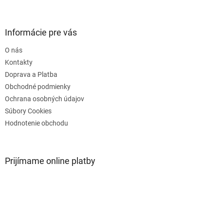
á
p
ä
Informácie pre vás
t
O nás
i
e
Kontakty
Doprava a Platba
Obchodné podmienky
Ochrana osobných údajov
Súbory Cookies
Hodnotenie obchodu
Prijímame online platby