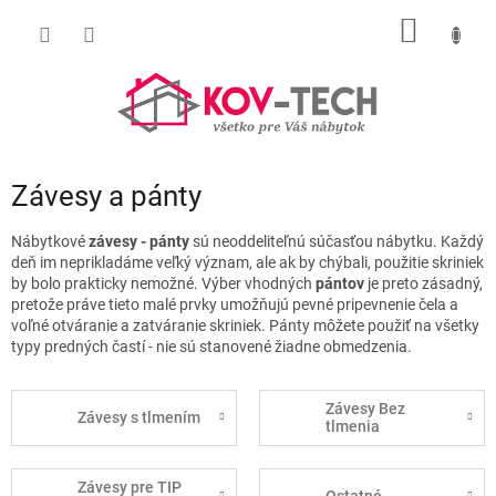
Prejsť
NÁKU
na
obsah
KOŠÍK
Závesy a pánty
Nábytkové
závesy - pánty
sú neoddeliteľnú súčasťou nábytku. Každý
deň im neprikladáme veľký význam, ale ak by chýbali, použitie skriniek
by bolo prakticky nemožné. Výber vhodných
pántov
je preto zásadný,
pretože práve tieto malé prvky umožňujú pevné pripevnenie čela a
voľné otváranie a zatváranie skriniek. Pánty môžete použiť na všetky
typy predných častí - nie sú stanovené žiadne obmedzenia.
Závesy Bez
Závesy s tlmením
tlmenia
Závesy pre TIP