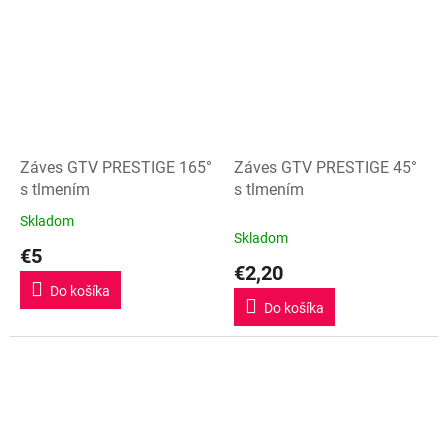
hviezdičiek.
Záves GTV PRESTIGE 165°
Záves GTV PRESTIGE 45°
s tlmením
s tlmením
Skladom
Priemerné
Skladom
hodnotenie
€5
produktu
€2,20
je
Do košíka
5,0
Do košíka
z
5
hviezdičiek.