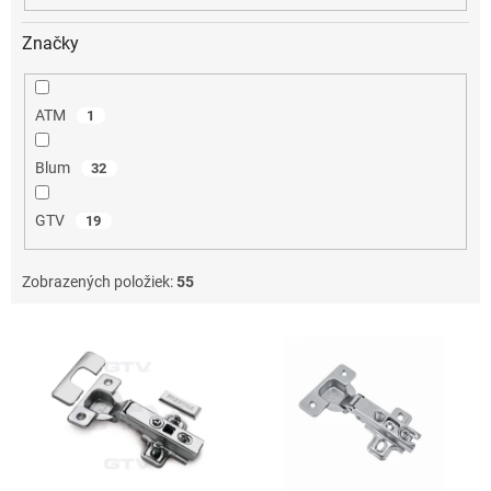
Značky
ATM
1
Blum
32
GTV
19
Zobrazených položiek:
55
V
ý
p
i
s
p
r