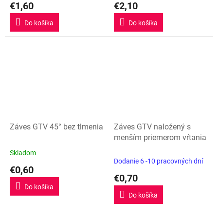
€1,60
€2,10
produktu
produktu
je
je
Do košíka
Do košíka
5,0
5,0
z
z
5
5
hviezdičiek.
hviezdičiek.
Záves GTV 45° bez tlmenia
Záves GTV naložený s
menším priemerom vŕtania
Skladom
Priemerné
Dodanie 6 -10 pracovných dní
hodnotenie
€0,60
produktu
€0,70
je
Do košíka
5,0
Do košíka
z
5