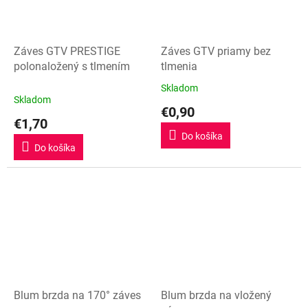
Záves GTV PRESTIGE
Záves GTV priamy bez
polonaložený s tlmením
tlmenia
Skladom
Priemerné
Skladom
hodnotenie
€0,90
produktu
€1,70
je
Do košíka
5,0
Do košíka
z
5
hviezdičiek.
Blum brzda na 170° záves
Blum brzda na vložený