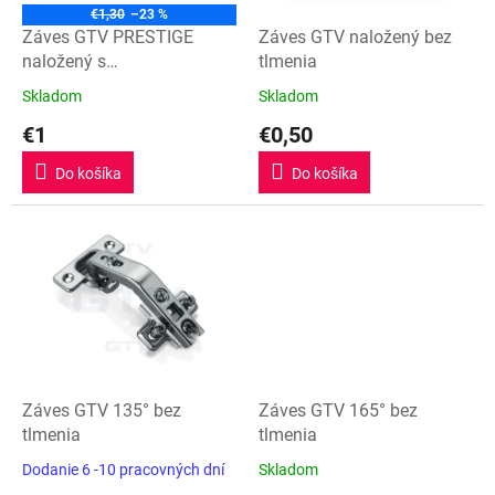
o
€1,30
–23 %
d
Záves GTV PRESTIGE
Záves GTV naložený bez
u
naložený s
tlmenia
k
tlmením+platnička
Skladom
Skladom
Priemerné
Priemerné
t
hodnotenie
hodnotenie
€1
€0,50
o
produktu
produktu
v
je
je
Do košíka
Do košíka
5,0
5,0
z
z
5
5
hviezdičiek.
hviezdičiek.
Záves GTV 135° bez
Záves GTV 165° bez
tlmenia
tlmenia
Dodanie 6 -10 pracovných dní
Skladom
Priemerné
Priemerné
hodnotenie
hodnotenie