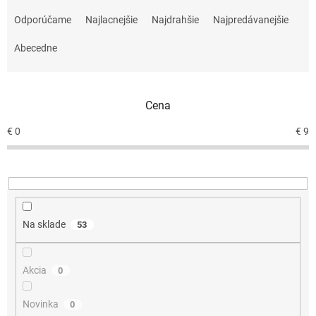
R
a
Odporúčame
Najlacnejšie
Najdrahšie
Najpredávanejšie
d
e
Abecedne
n
i
e
Cena
p
r
€
0
€
9
o
d
u
k
t
o
Na sklade
53
v
Akcia
0
Novinka
0