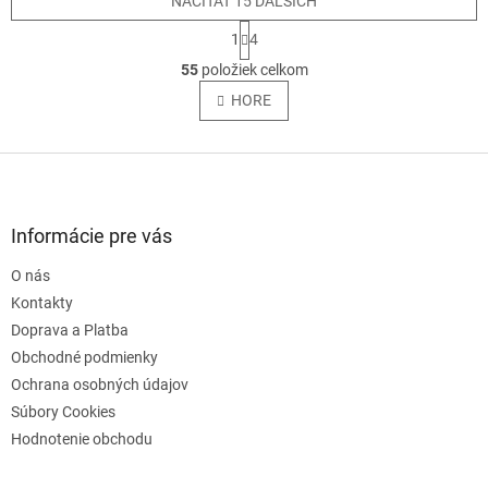
NAČÍTAŤ 15 ĎALŠÍCH
S
1
4
t
O
r
55
položiek celkom
v
á
l
HORE
n
á
k
o
d
v
Z
a
a
c
á
n
i
p
i
e
ä
e
Informácie pre vás
p
t
r
O nás
i
v
e
Kontakty
k
y
Doprava a Platba
v
Obchodné podmienky
ý
Ochrana osobných údajov
p
i
Súbory Cookies
s
Hodnotenie obchodu
u