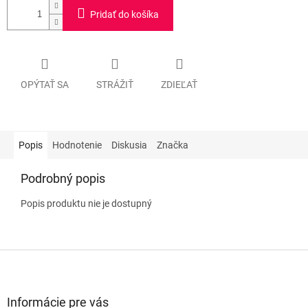
Pridať do košíka
OPÝTAŤ SA
STRÁŽIŤ
ZDIEĽAŤ
Popis
Hodnotenie
Diskusia
Značka
Podrobný popis
Popis produktu nie je dostupný
Z
á
p
ä
Informácie pre vás