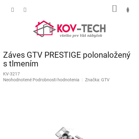
Prejsť
NÁKU
na
obsah
KOŠÍK
Záves GTV PRESTIGE polonaložený
s tlmením
KV-3217
Priemerné
Neohodnotené
Podrobnosti hodnotenia
Značka:
GTV
hodnotenie
produktu
je
0,0
z
5
hviezdičiek.