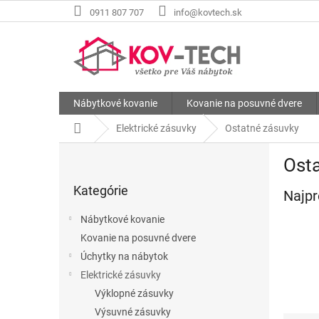
Prejsť
0911 807 707
info@kovtech.sk
na
obsah
Nábytkové kovanie
Kovanie na posuvné dvere
Domov
Elektrické zásuvky
Ostatné zásuvky
B
Ost
o
Preskočiť
č
Kategórie
kategórie
Najpr
n
ý
Nábytkové kovanie
p
Kovanie na posuvné dvere
a
Úchytky na nábytok
n
e
Elektrické zásuvky
l
Výklopné zásuvky
Výsuvné zásuvky