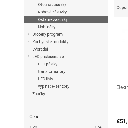
R
Otočné zásuvky
a
Odpo
Rohové zásuvky
d
e
Ostatné zásuvky
V
n
Nabíjačky
ý
i
Drôtený program
p
e
Kuchynské produkty
i
p
Výpredaj
s
r
p
o
LED príslušenstvo
r
d
LED pásiky
o
u
transformátory
d
k
LED lišty
u
t
vypínače/senzory
Elekt
k
o
t
Značky
v
o
v
Cena
€51,
€
28
€
56