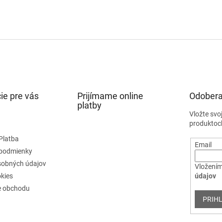
ie pre vás
Prijímame online
Odobera
platby
Vložte svo
produktoc
Platba
Email
podmienky
sobných údajov
Vložením
kies
údajov
e obchodu
PRIHL