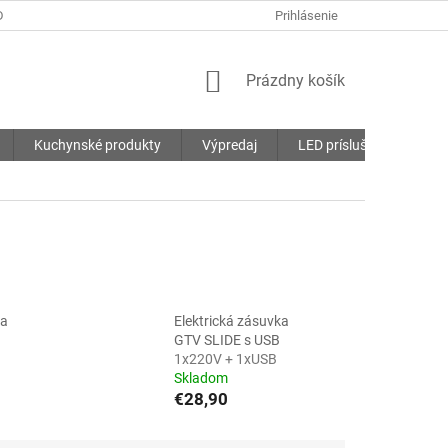
DMIENKY
OCHRANA OSOBNÝCH ÚDAJOV
Prihlásenie
SÚBORY COOKIES
NÁKUPNÝ
Prázdny košík
KOŠÍK
Kuchynské produkty
Výpredaj
LED príslušenstvo
ka
Elektrická zásuvka
GTV SLIDE s USB
1x220V + 1xUSB
Skladom
€28,90