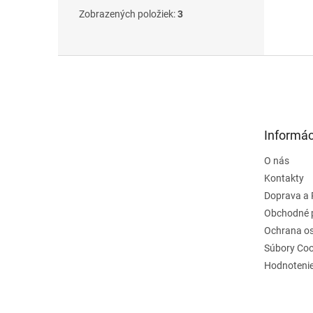
Zobrazených položiek:
3
Z
á
p
ä
t
Informác
i
e
O nás
Kontakty
Doprava a 
Obchodné 
Ochrana o
Súbory Coo
Hodnoteni