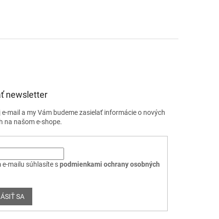
ť newsletter
j e-mail a my Vám budeme zasielať informácie o nových
h na našom e-shope.
 e-mailu súhlasíte s
podmienkami ochrany osobných
ÁSIŤ SA