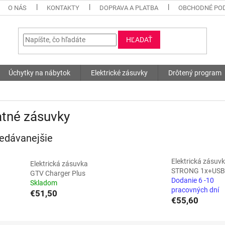
O NÁS
KONTAKTY
DOPRAVA A PLATBA
OBCHODNÉ PO
HĽADAŤ
Úchytky na nábytok
Elektrické zásuvky
Drôtený program
atné zásuvky
edávanejšie
Elektrická zásuv
Elektrická zásuvka
STRONG 1x+USB
GTV Charger Plus
Dodanie 6 -10
Skladom
pracovných dní
€51,50
€55,60