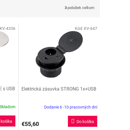
3
položiek celkom
KV-4336
Kód:
KV-647
E s USB
Elektrická zásuvka STRONG 1x+USB
Skladom
Dodanie 6 -10 pracovných dní
 košíka
Do košíka
€55,60