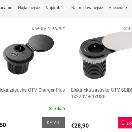
rúčame
Najlacnejšie
Najdrahšie
Najpredávanejšie
Abecedne
Kód:
KV-3158/BIE
Kód:
rická zásuvka GTV Charger Plus
Elektrická zásuvka GTV SLID
1x220V + 1xUSB
Skladom
Priemerné
hodnotenie
produktu
DETAIL
Do
50
€28,90
je
5,0