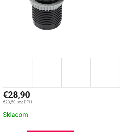
€28,90
€23,50 bez DPH
Jednotková
Skladom
cena: