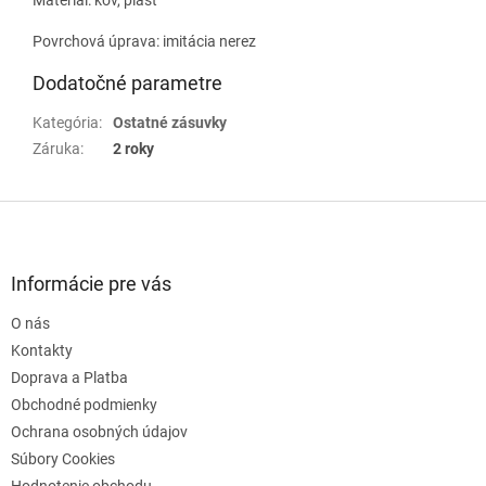
Povrchová úprava: imitácia nerez
Dodatočné parametre
Kategória
:
Ostatné zásuvky
Záruka
:
2 roky
Z
á
p
ä
Informácie pre vás
t
O nás
i
e
Kontakty
Doprava a Platba
Obchodné podmienky
Ochrana osobných údajov
Súbory Cookies
Hodnotenie obchodu