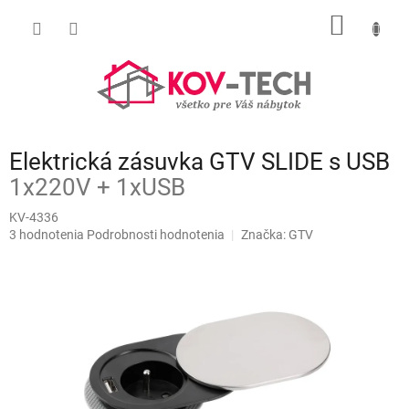
Prejsť
NÁKU
na
obsah
KOŠÍK
Elektrická zásuvka GTV SLIDE s USB
1x220V + 1xUSB
KV-4336
Priemerné
3 hodnotenia
Podrobnosti hodnotenia
Značka:
GTV
hodnotenie
produktu
je
5,0
z
5
hviezdičiek.