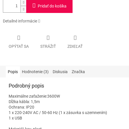
Pridať do košíka
Detailné informácie
OPÝTAŤ SA
STRÁŽIŤ
ZDIEĽAŤ
Popis
Hodnotenie (3)
Diskusia
Značka
Podrobný popis
Maximálne zaťaženie:3600W
Dĺžka kábla: 1,5m
Ochrana: IP20
1 x 220-240V AC / 50-60 Hz (1 x zásuvka s uzemnením)
1 x USB
Materiál: kov, plast