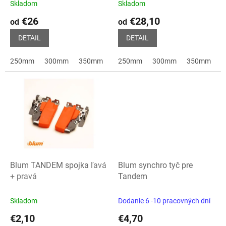
Skladom
Skladom
Priemerné
Priemerné
t
hodnotenie
hodnotenie
€26
€28,10
o
od
od
produktu
produktu
v
je
je
DETAIL
DETAIL
5,0
5,0
z
z
250mm
300mm
350mm
400mm
250mm
450mm
300mm
500mm
350mm
55
4
5
5
hviezdičiek.
hviezdičiek.
Blum TANDEM spojka
ľavá
Blum synchro tyč pre
+ pravá
Tandem
Skladom
Dodanie 6 -10 pracovných dní
€2,10
€4,70