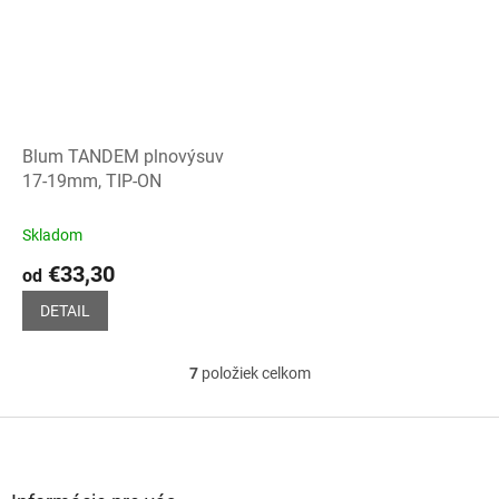
Blum TANDEM plnovýsuv
17-19mm, TIP-ON
Skladom
€33,30
od
DETAIL
7
položiek celkom
O
v
l
Z
á
á
d
p
a