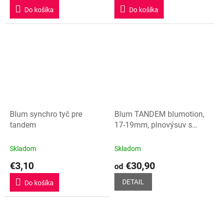
Do košíka
Do košíka
Blum synchro tyč pre
Blum TANDEM blumotion,
tandem
17-19mm, plnovýsuv s
tlmením
Skladom
Skladom
€3,10
€30,90
od
DETAIL
Do košíka