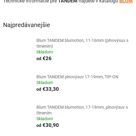
Technické informácie pre
TANDEM
nájdete v katalógu
BLUM
Najpredávanejšie
Blum TANDEM blumotion, 11-16mm (plnovýsuv s
tlmením)
Skladom
€26
od
Blum TANDEM plnovýsuv 17-19mm, TIP-ON
Skladom
€33,30
od
Blum TANDEM blumotion, 17-19mm, plnovýsuv s
tlmením
Skladom
€30,90
od