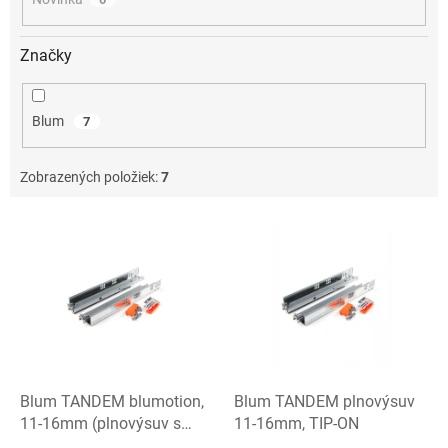
Značky
Blum
7
Zobrazených položiek:
7
V
ý
p
i
s
p
r
o
d
Blum TANDEM blumotion,
Blum TANDEM plnovýsuv
u
11-16mm (plnovýsuv s
11-16mm, TIP-ON
k
tlmením)