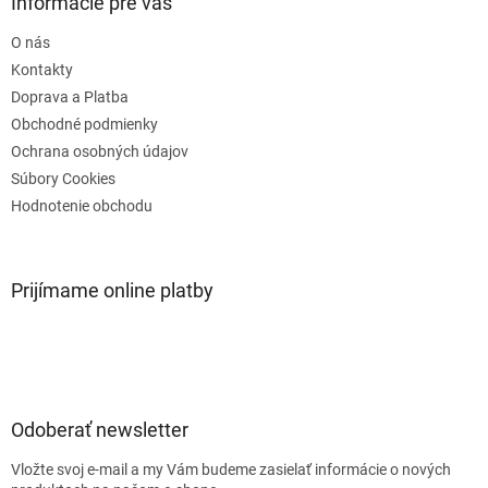
ä
Informácie pre vás
c
t
i
O nás
i
e
e
Kontakty
p
r
Doprava a Platba
v
Obchodné podmienky
k
Ochrana osobných údajov
y
v
Súbory Cookies
ý
Hodnotenie obchodu
p
i
s
u
Prijímame online platby
Odoberať newsletter
Vložte svoj e-mail a my Vám budeme zasielať informácie o nových