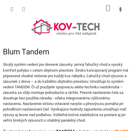
Prejsť
NÁKU
na
obsah
KOŠÍK
Blum Tandem
Skrytý systém vedení pre drevené zásuvky: jemný ľahučký chod a vysoký
komfort pohybu v celom obytnom priestore. Široko koncipovaný program má
pripravené vhodné riešenie pre každý kus nábytku.
Ľahučký chod výsuvov a
zásuviek z dreva – a do každého obytného priestoru: Umožňuje to systém
vedení TANDEM. Či už použijete spojovaciu alebo techniku nastoknutia –
zásuvka sa vždy montuje jednoducho a rýchlo. Presné nastavenie čela sa
dosahuje bez použitia náradia - vďaka integrovanému výškovému
nastaveniu. Nastavenie sklonu vstavané navyše u plnovýsuvu pomáha pri
pohodlnom nastavovaní čiel. Vynikajúce hodnoty zapustenia umožňujú mať
výsuvy aj tesne nad podlahou. Voliteľná bočná stabilizácia sa postará aj pri
veľmi širokých výsuvoch o stabilný paralelný chod.