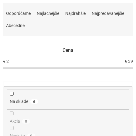
R
a
Odporúčame
Najlacnejšie
Najdrahšie
Najpredávanejšie
d
e
Abecedne
n
i
e
Cena
p
r
€
2
€
39
o
d
u
k
t
o
Na sklade
6
v
Akcia
0
Novinka
0