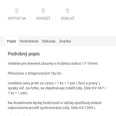
OPÝTAŤ SA
STRÁŽIŤ
ZDIEĽAŤ
Popis
Hodnotenie
Diskusia
Značka
Podrobný popis
Vedenie pre drevené zásuvky s hrúbkou bokov 17-19mm.
Plnovýsuv s integrovaným Tip-On.
Uvedená cena je len za výsuv / 1 ks = 1 pár ( ľavý a pravý ),
spojky viď. na fotke, sa objednávajú zvlášť (obj. číslo KV-367 /
1 ks = 1 pár).
Na dosiahnutie lepšej funkčnosti a väčšej spúšťacej oblasti
odporúčame použiť sychronizáciu (obj. číslo KV-7209 ).