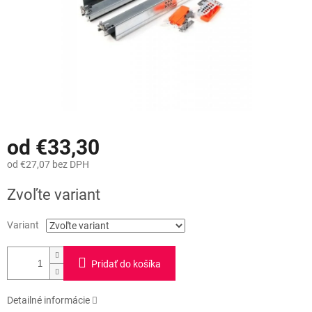
od
€33,30
od
€27,07
bez DPH
Jednotková
Zvoľte variant
cena:
Variant
Pridať do košíka
Detailné informácie