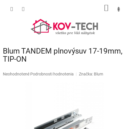
Prejsť
NÁKU
na
obsah
KOŠÍK
Blum TANDEM plnovýsuv 17-19mm,
TIP-ON
Priemerné
Neohodnotené
Podrobnosti hodnotenia
Značka:
Blum
hodnotenie
produktu
je
0,0
z
5
hviezdičiek.