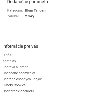
Dodatočné parametre
Kategória
:
Blum Tandem
Záruka
:
2 roky
Z
á
p
ä
Informácie pre vás
t
O nás
i
e
Kontakty
Doprava a Platba
Obchodné podmienky
Ochrana osobných údajov
Súbory Cookies
Hodnotenie obchodu