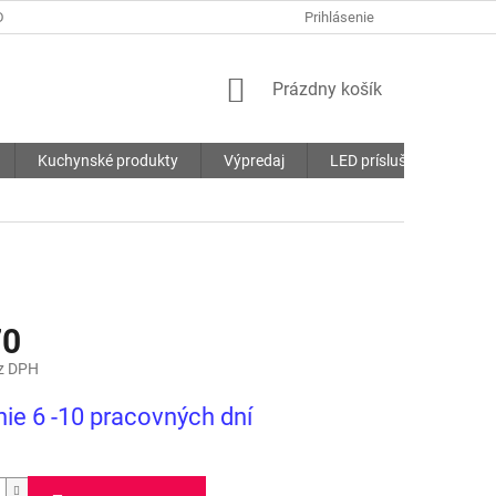
DMIENKY
OCHRANA OSOBNÝCH ÚDAJOV
Prihlásenie
SÚBORY COOKIES
NÁKUPNÝ
Prázdny košík
KOŠÍK
Kuchynské produkty
Výpredaj
LED príslušenstvo
70
z DPH
ová
ie 6 -10 pracovných dní