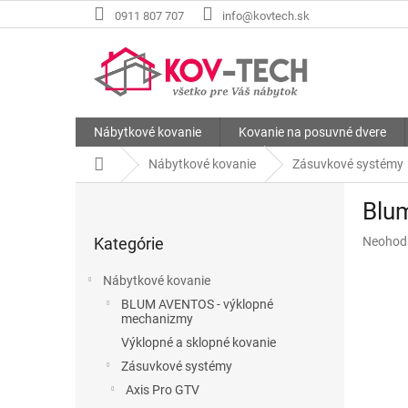
Prejsť
0911 807 707
info@kovtech.sk
na
obsah
Nábytkové kovanie
Kovanie na posuvné dvere
Domov
Nábytkové kovanie
Zásuvkové systémy
B
Blu
o
Preskočiť
č
Priemer
Kategórie
Neohod
kategórie
n
hodnote
ý
produkt
Nábytkové kovanie
p
je
BLUM AVENTOS - výklopné
a
0,0
mechanizmy
z
n
Výklopné a sklopné kovanie
5
e
hviezdič
Zásuvkové systémy
l
Axis Pro GTV