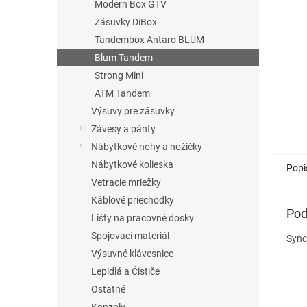
Modern Box GTV
Zásuvky DiBox
Tandembox Antaro BLUM
Blum Tandem
Strong Mini
ATM Tandem
Výsuvy pre zásuvky
Závesy a pánty
Nábytkové nohy a nožičky
Nábytkové kolieska
Popi
Vetracie mriežky
Káblové priechodky
Pod
Lišty na pracovné dosky
Spojovací materiál
Sync
Výsuvné klávesnice
Lepidlá a Čističe
Ostatné