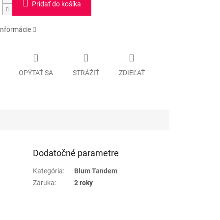
Pridať do košíka
informácie
OPÝTAŤ SA
STRÁŽIŤ
ZDIEĽAŤ
Dodatočné parametre
Kategória
:
Blum Tandem
Záruka
:
2 roky