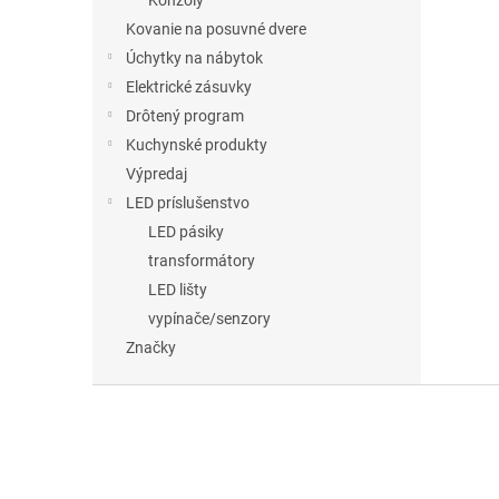
Konzoly
Kovanie na posuvné dvere
Úchytky na nábytok
Elektrické zásuvky
Drôtený program
Kuchynské produkty
Výpredaj
LED príslušenstvo
LED pásiky
transformátory
LED lišty
vypínače/senzory
Značky
Z
á
p
ä
t