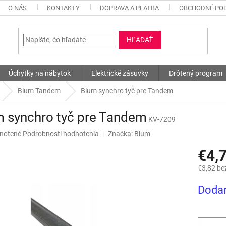
O NÁS
KONTAKTY
DOPRAVA A PLATBA
OBCHODNÉ PO
HĽADAŤ
Úchytky na nábytok
Elektrické zásuvky
Drôtený program
Blum Tandem
Blum synchro tyč pre Tandem
m synchro tyč pre Tandem
KV-7209
né
notené
Podrobnosti hodnotenia
Značka:
Blum
nie
€4,
u
€3,82 be
Jednotk
Dodan
cena:
iek.