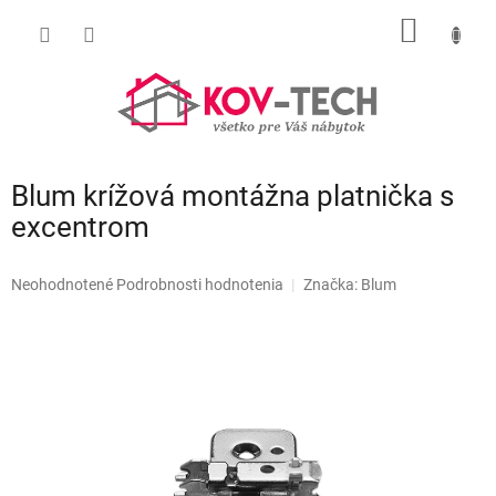
Prejsť
NÁKU
na
obsah
KOŠÍK
Blum krížová montážna platnička s
excentrom
Priemerné
Neohodnotené
Podrobnosti hodnotenia
Značka:
Blum
hodnotenie
produktu
je
0,0
z
5
hviezdičiek.