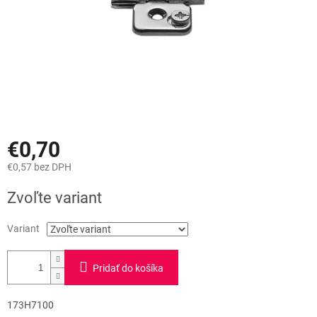
€0,70
€0,57 bez DPH
Jednotková
Zvoľte variant
cena:
Variant
Pridať do košíka
173H7100