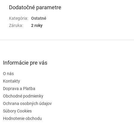
Dodatočné parametre
Kategória
:
Ostatné
Záruka
:
2 roky
Z
á
p
ä
Informácie pre vás
t
O nás
i
e
Kontakty
Doprava a Platba
Obchodné podmienky
Ochrana osobných údajov
Súbory Cookies
Hodnotenie obchodu