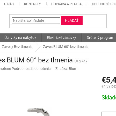
O NÁS
KONTAKTY
DOPRAVA A PLATBA
OBCHODNÉ PO
HĽADAŤ
Úchytky na nábytok
Elektrické zásuvky
Drôtený program
Závesy Bez tlmenia
Záves BLUM 60° bez tlmenia
es BLUM 60° bez tlmenia
KV-2747
né
notené
Podrobnosti hodnotenia
Značka:
Blum
nie
€5,
u
€4,39 be
Jednotk
Skla
cena:
iek.