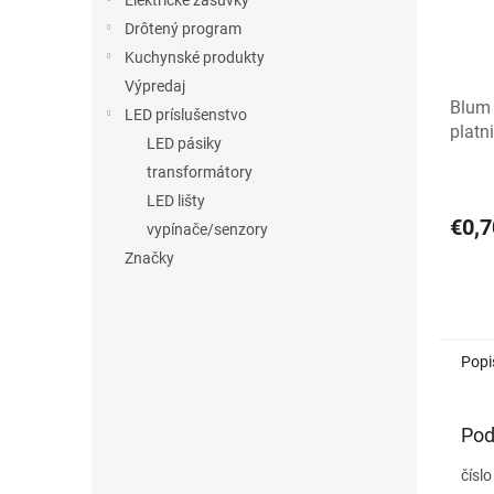
Elektrické zásuvky
Drôtený program
Kuchynské produkty
Výpredaj
Blum 
LED príslušenstvo
platn
LED pásiky
transformátory
LED lišty
€0,7
vypínače/senzory
Značky
Popi
Pod
čísl