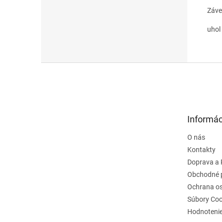
Záve
uhol
Z
á
p
ä
t
Informác
i
e
O nás
Kontakty
Doprava a 
Obchodné 
Ochrana o
Súbory Coo
Hodnoteni