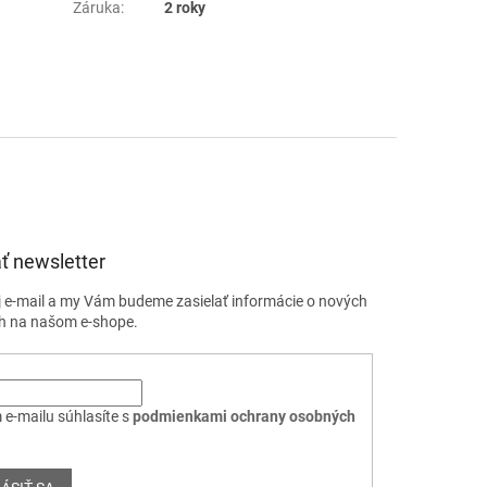
Záruka
:
2 roky
ť newsletter
j e-mail a my Vám budeme zasielať informácie o nových
h na našom e-shope.
 e-mailu súhlasíte s
podmienkami ochrany osobných