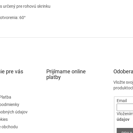
s určený pre rohovú skrinku
 otvorenia: 60°
ie pre vás
Prijímame online
Odobera
platby
Vložte svo
produktoc
Platba
Email
podmienky
sobných údajov
Vložením
kies
údajov
e obchodu