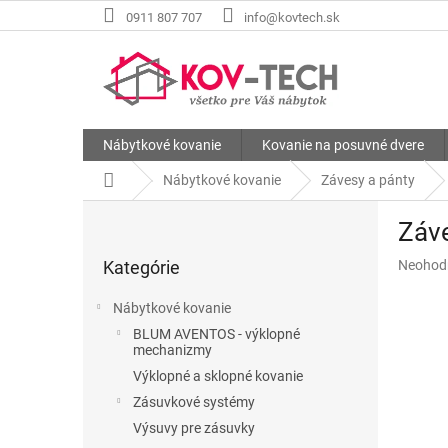
Prejsť
0911 807 707
info@kovtech.sk
na
obsah
Nábytkové kovanie
Kovanie na posuvné dvere
Domov
Nábytkové kovanie
Závesy a pánty
B
Záv
o
Preskočiť
č
Priemer
Kategórie
Neohod
kategórie
n
hodnote
ý
produkt
Nábytkové kovanie
p
je
BLUM AVENTOS - výklopné
a
0,0
mechanizmy
z
n
Výklopné a sklopné kovanie
5
e
hviezdič
Zásuvkové systémy
l
Výsuvy pre zásuvky