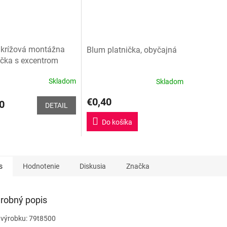
krížová montážna
Blum platnička, obyčajná
ička s excentrom
Skladom
Skladom
€0,40
0
DETAIL
Do košíka
s
Hodnotenie
Diskusia
Značka
robný popis
o výrobku: 79t8500