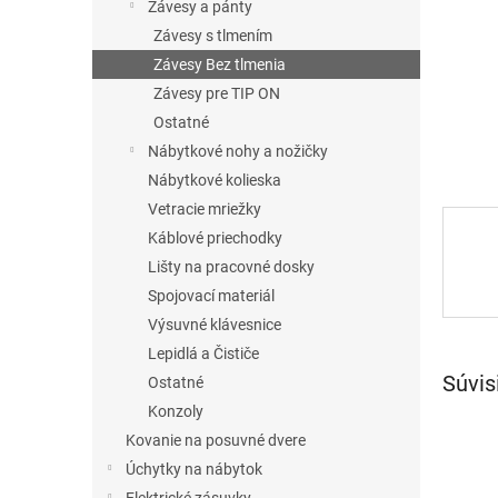
Závesy a pánty
Závesy s tlmením
Závesy Bez tlmenia
Závesy pre TIP ON
Ostatné
Nábytkové nohy a nožičky
Nábytkové kolieska
Vetracie mriežky
Káblové priechodky
Lišty na pracovné dosky
Spojovací materiál
Výsuvné klávesnice
Lepidlá a Čističe
Súvis
Ostatné
Konzoly
Kovanie na posuvné dvere
Úchytky na nábytok