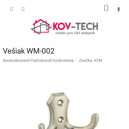
Prejsť
NÁKU
na
obsah
KOŠÍK
Vešiak WM-002
Priemerné
Neohodnotené
Podrobnosti hodnotenia
Značka:
ATM
hodnotenie
produktu
je
0,0
z
5
hviezdičiek.