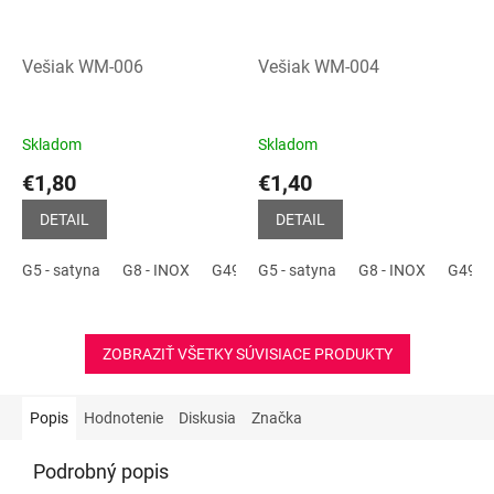
Vešiak WM-006
Vešiak WM-004
Skladom
Skladom
€1,80
€1,40
DETAIL
DETAIL
G5 - satyna
G8 - INOX
G49 - staré striebro
G5 - satyna
G8 - INOX
P2 - čierna matná
G49 - s
ZOBRAZIŤ VŠETKY SÚVISIACE PRODUKTY
Popis
Hodnotenie
Diskusia
Značka
Podrobný popis