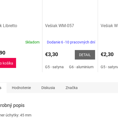
k Libretto
Vešiak WM-057
Vešiak 
Skladom
Dodanie 6 -10 pracovných dní
Priemerné
hodnoteni
90
produktu
€3,30
€2,30
DETAIL
je
4,0
o košíka
G5 - satyna
G6 - aluminium
G8 - INOX
G5 - satyn
z
5
hviezdičiek
s
Hodnotenie
Diskusia
Značka
robný popis
mer úchytky: 45 mm