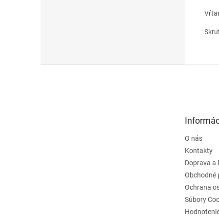
Vŕta
Skru
Z
á
p
ä
t
Informác
i
e
O nás
Kontakty
Doprava a 
Obchodné 
Ochrana o
Súbory Coo
Hodnoteni