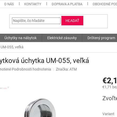
O NÁS
KONTAKTY
DOPRAVA A PLATBA
OBCHODNÉ PO
HĽADAŤ
Úchytky na nábytok
Elektrické zásuvky
Drôtený program
 UM-055, veľká
ytková úchytka UM-055, veľká
né
notené
Podrobnosti hodnotenia
Značka:
ATM
nie
€2,
u
€1,71 be
Jednotk
Zvoľt
cena:
iek.
Variant