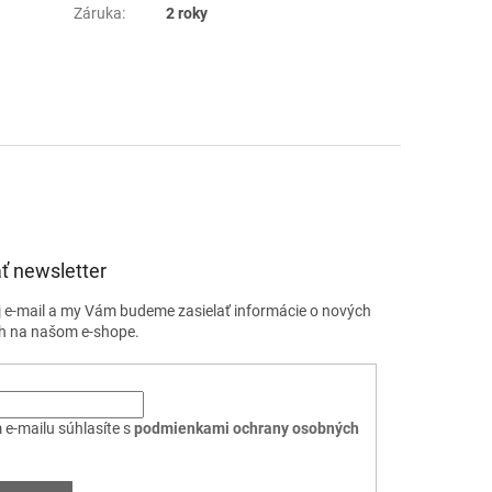
Záruka
:
2 roky
ť newsletter
j e-mail a my Vám budeme zasielať informácie o nových
h na našom e-shope.
 e-mailu súhlasíte s
podmienkami ochrany osobných