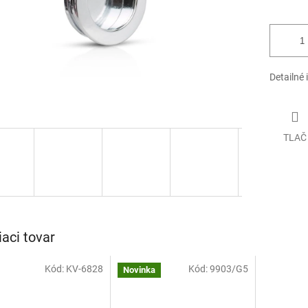
Detailné 
TLAČ
iaci tovar
Kód:
KV-6828
Kód:
9903/G5
Novinka