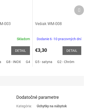
Ďalší
produkt
WM-003
Vešiak WM-008
Skladom
Dodanie 6 -10 pracovných dní
e
€3,30
DETAIL
DETAIL
a
P2 - čierna matná
G8 - INOX
G49 -staré striebro
G37 - zlatá matná
G5 - satyna
G2 - Chróm
P2 - čierna matná
G3 - zlatá lesklá
G3 - zlatá le
P41 - Bie
.
Dodatočné parametre
Kategória
:
Úchytky na nábytok