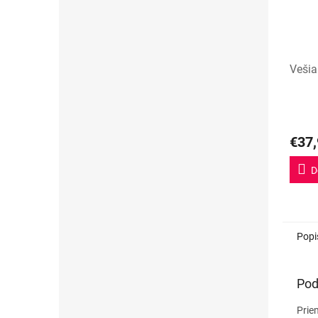
Vešia
€37,
D
Popi
Pod
Prie