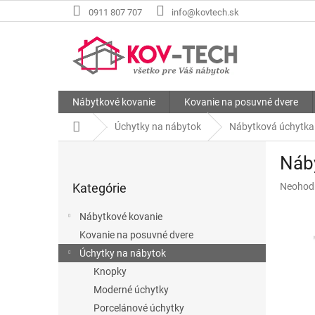
Prejsť
0911 807 707
info@kovtech.sk
na
obsah
Nábytkové kovanie
Kovanie na posuvné dvere
Domov
Úchytky na nábytok
Nábytková úchytka
B
Náb
o
Preskočiť
č
Priemer
Kategórie
Neohod
kategórie
n
hodnote
ý
produkt
Nábytkové kovanie
p
je
Kovanie na posuvné dvere
a
0,0
z
Úchytky na nábytok
n
5
e
Knopky
hviezdič
l
Moderné úchytky
Porcelánové úchytky