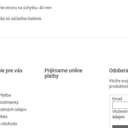
nie otvoru na úchytku: 40 mm
tky sú súčasťou balenia.
ie pre vás
Prijímame online
Odobera
platby
Vložte svo
produktoc
Platba
Email
podmienky
sobných údajov
Vložením
kies
údajov
e obchodu