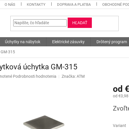
O NÁS
KONTAKTY
DOPRAVA A PLATBA
OBCHODNÉ PO
HĽADAŤ
Úchytky na nábytok
Elektrické zásuvky
Drôtený program
a GM-315
ytková úchytka GM-315
né
notené
Podrobnosti hodnotenia
Značka:
ATM
nie
od
€
u
od
€0,98
Jednotk
Zvoľt
cena:
iek.
Variant