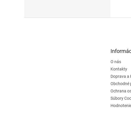
Z
á
p
ä
t
Informác
i
e
O nás
Kontakty
Doprava a 
Obchodné 
Ochrana o
Súbory Coo
Hodnoteni