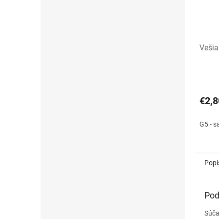
Veši
€2,8
G5 - s
Popi
Pod
Súča