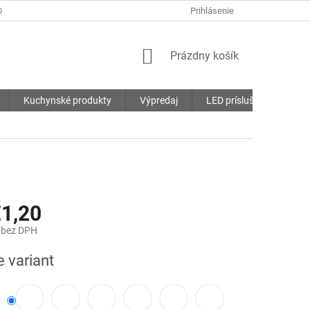
DMIENKY
OCHRANA OSOBNÝCH ÚDAJOV
Prihlásenie
SÚBORY COOKIES
NÁKUPNÝ
Prázdny košík
KOŠÍK
Kuchynské produkty
Výpredaj
LED príslušenstvo
1,20
bez DPH
ová
e variant