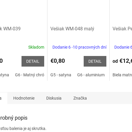
ak WM-039
Vešiak WM-048 malý
Vešiak P
Skladom
Dodanie 6 -10 pracovných dní
Dodanie 6
0
€0,80
€12,
od
DETAIL
DETAIL
atyna
G6 - Matný chróm
G5 - satyna
G8 - INOX
G6 - aluminium
P2 - čierna matná
G8 - INOX
Biela mat
G37 - zl
s
Hodnotenie
Diskusia
Značka
robný popis
sťou balenia je aj skrutka.