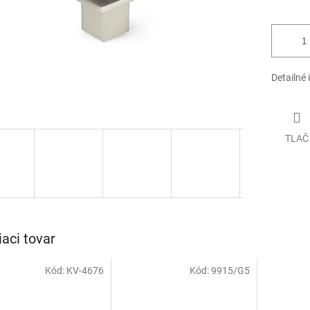
Detailné 
TLAČ
iaci tovar
Kód:
KV-4676
Kód:
9915/G5