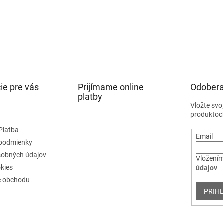
ie pre vás
Prijímame online
Odobera
platby
Vložte svo
produktoc
Platba
Email
podmienky
sobných údajov
Vložením
kies
údajov
e obchodu
PRIHL