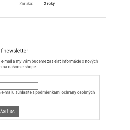
Záruka
:
2 roky
ť newsletter
j e-mail a my Vám budeme zasielať informácie o nových
h na našom e-shope.
 e-mailu súhlasíte s
podmienkami ochrany osobných
ÁSIŤ SA