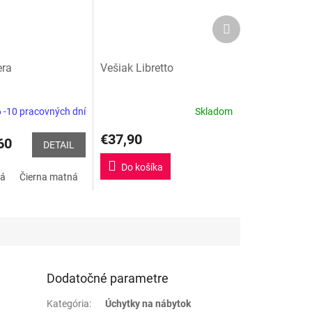
Ďalší
produkt
era
Vešiak Libretto
 -10 pracovných dní
Skladom
€37,90
60
DETAIL
Do košíka
ná
atá matná
G49 - staré striebro
Čierna matná
G3 - zlatá lesklá
Hliník
P2 - čierna matná
Nikel brúsený
P41 - Biela matná
G3 - zlatá lesklá
zlatá matná
G2 - Chróm
P1 - Bie
Dodatočné parametre
Kategória
:
Úchytky na nábytok