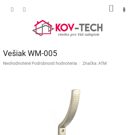
Prejsť
NÁKU
na
obsah
KOŠÍK
Vešiak WM-005
Priemerné
Neohodnotené
Podrobnosti hodnotenia
Značka:
ATM
hodnotenie
produktu
je
0,0
z
5
hviezdičiek.