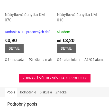
Nábytková úchytka KM-
Nábytková úchytka UM-
070
010
Dodanie 6 -10 pracovných dní
Skladom
€0,90
€3,20
od
DETAIL
DETAIL
G4 - mosadz
P2 - čierna matná
G6 - aluminium
G3 - zlatá lesklá
A6/G2 alum./c
G1 - Nikel čie
ZOBRAZIŤ VŠETKY SÚVISIACE PRODUKTY
Popis
Hodnotenie
Diskusia
Značka
Podrobný popis