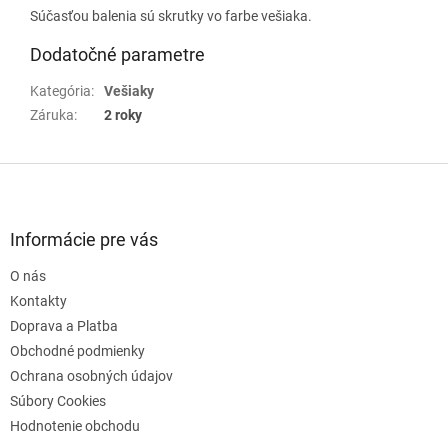
Súčasťou balenia sú skrutky vo farbe vešiaka.
Dodatočné parametre
Kategória
:
Vešiaky
Záruka
:
2 roky
Z
á
p
ä
Informácie pre vás
t
O nás
i
e
Kontakty
Doprava a Platba
Obchodné podmienky
Ochrana osobných údajov
Súbory Cookies
Hodnotenie obchodu