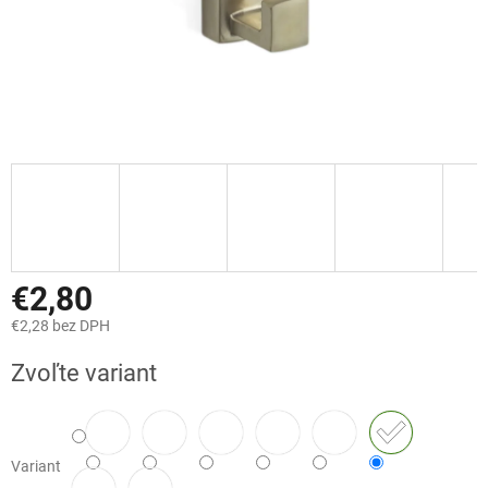
€2,80
€2,28 bez DPH
Jednotková
Zvoľte variant
cena:
Variant