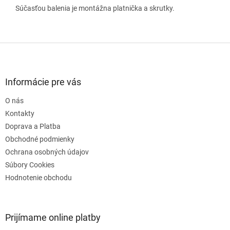
Súčasťou balenia je montážna platnička a skrutky.
Z
á
p
ä
Informácie pre vás
t
O nás
i
e
Kontakty
Doprava a Platba
Obchodné podmienky
Ochrana osobných údajov
Súbory Cookies
Hodnotenie obchodu
Prijímame online platby