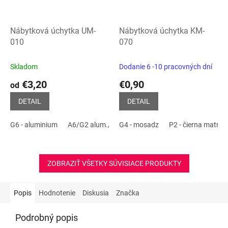
Nábytková úchytka UM-
Nábytková úchytka KM-
010
070
Skladom
Dodanie 6 -10 pracovných dní
€3,20
€0,90
od
DETAIL
DETAIL
G6 - aluminium
A6/G2 alum./chróm
G4 - mosadz
P2 - čierna matná
P2 - čierna matná
ZOBRAZIŤ VŠETKY SÚVISIACE PRODUKTY
Popis
Hodnotenie
Diskusia
Značka
Podrobný popis