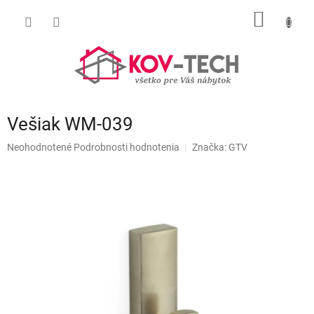
Prejsť
NÁKU
na
obsah
KOŠÍK
Vešiak WM-039
Priemerné
Neohodnotené
Podrobnosti hodnotenia
Značka:
GTV
hodnotenie
produktu
je
0,0
z
5
hviezdičiek.