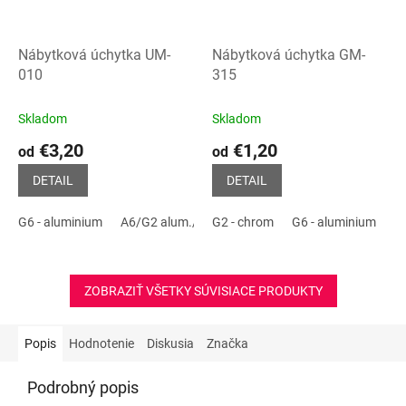
Nábytková úchytka UM-
Nábytková úchytka GM-
010
315
Skladom
Skladom
€3,20
€1,20
od
od
DETAIL
DETAIL
G6 - aluminium
A6/G2 alum./chróm
G2 - chrom
P2 - čierna matná
G6 - aluminium
G
ZOBRAZIŤ VŠETKY SÚVISIACE PRODUKTY
Popis
Hodnotenie
Diskusia
Značka
Podrobný popis