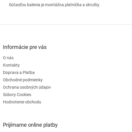
Súčasťou balenia je montážna platnička a skrutky.
Z
á
p
ä
Informácie pre vás
t
O nás
i
e
Kontakty
Doprava a Platba
Obchodné podmienky
Ochrana osobných údajov
Súbory Cookies
Hodnotenie obchodu
Prijímame online platby