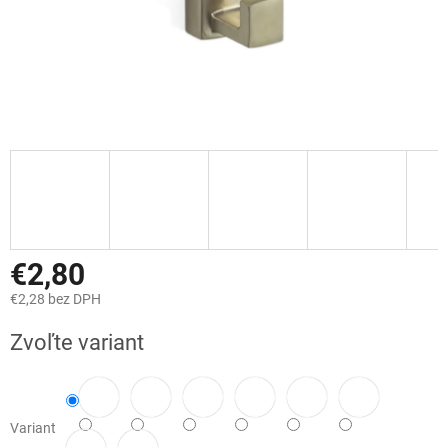
€2,80
€2,28 bez DPH
Jednotková
Zvoľte variant
cena:
Variant