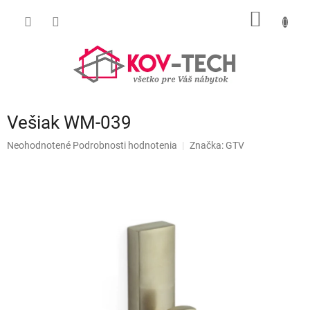
Prejsť
NÁKU
na
obsah
KOŠÍK
Vešiak WM-039
Priemerné
Neohodnotené
Podrobnosti hodnotenia
Značka:
GTV
hodnotenie
produktu
je
0,0
z
5
hviezdičiek.