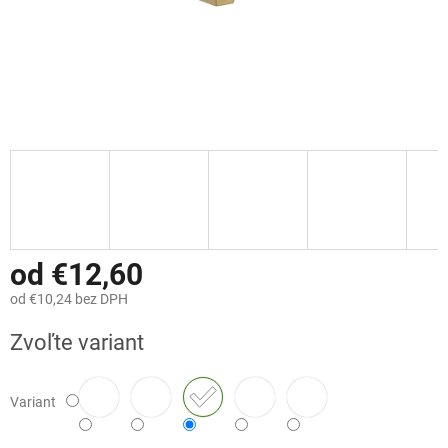
od
€12,60
od
€10,24
bez DPH
Jednotková
Zvoľte variant
cena:
Variant