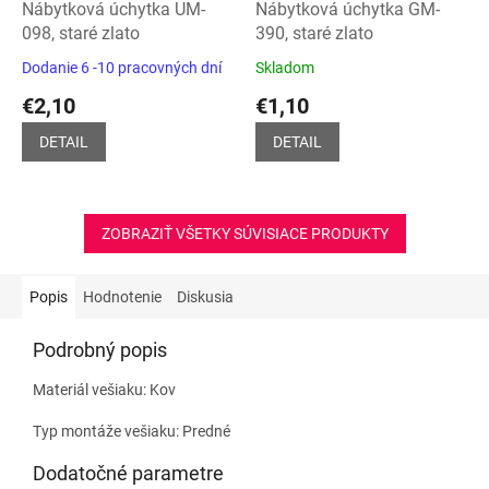
Nábytková úchytka UM-
Nábytková úchytka GM-
098, staré zlato
390, staré zlato
Dodanie 6 -10 pracovných dní
Skladom
Priemerné
Priemerné
hodnotenie
hodnotenie
€2,10
€1,10
produktu
produktu
je
je
DETAIL
DETAIL
5,0
5,0
z
z
5
5
hviezdičiek.
hviezdičiek.
ZOBRAZIŤ VŠETKY SÚVISIACE PRODUKTY
Popis
Hodnotenie
Diskusia
Podrobný popis
Materiál vešiaku: Kov
Typ montáže vešiaku: Predné
Dodatočné parametre