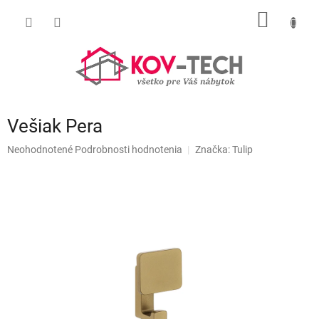
Prejsť
NÁKU
na
obsah
KOŠÍK
Vešiak Pera
Priemerné
Neohodnotené
Podrobnosti hodnotenia
Značka:
Tulip
hodnotenie
produktu
je
0,0
z
5
hviezdičiek.