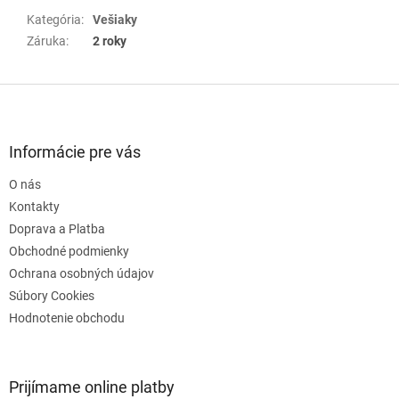
Kategória
:
Vešiaky
Záruka
:
2 roky
Z
á
p
ä
Informácie pre vás
t
O nás
i
e
Kontakty
Doprava a Platba
Obchodné podmienky
Ochrana osobných údajov
Súbory Cookies
Hodnotenie obchodu
Prijímame online platby