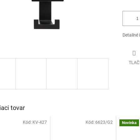
Detailné 
TLAČ
iaci tovar
Kód:
KV-427
Kód:
6623/G2
Novinka