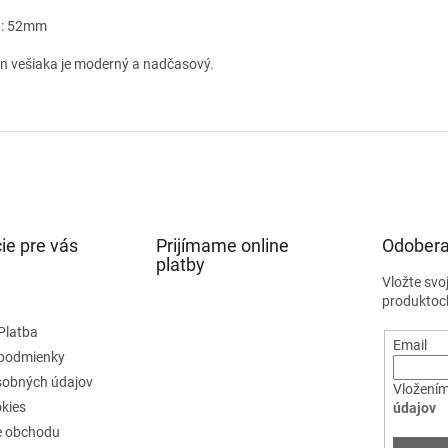
a: 52mm
jn vešiaka je moderný a nadčasový.
ie pre vás
Prijímame online
Odobera
platby
Vložte svo
produktoc
Platba
Email
podmienky
sobných údajov
Vložením
kies
údajov
e obchodu