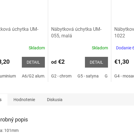
ková úchytka UM-
Nábytková úchytka UM-
Nábytkov
055, malá
1022
Skladom
Skladom
Dodanie 6
,20
€2
€1,30
od
DETAIL
DETAIL
luminium
A6/G2 alum./chróm
G2 - chrom
P2 - čierna matná
G5 - satyna
G6 - aluminium
G4 - mosa
s
Hodnotenie
Diskusia
robný popis
ka: 101mm