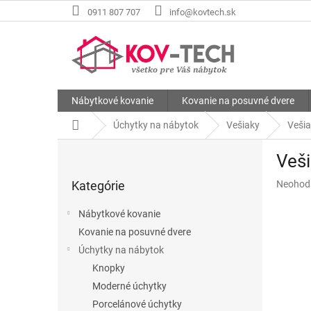
Prejsť
0911 807 707
info@kovtech.sk
na
obsah
Nábytkové kovanie
Kovanie na posuvné dvere
Domov
Úchytky na nábytok
Vešiaky
Vešia
B
Veši
o
Preskočiť
č
Priemer
Kategórie
Neohod
kategórie
n
hodnote
ý
produkt
Nábytkové kovanie
p
je
Kovanie na posuvné dvere
a
0,0
z
Úchytky na nábytok
n
5
e
Knopky
hviezdič
l
Moderné úchytky
Porcelánové úchytky