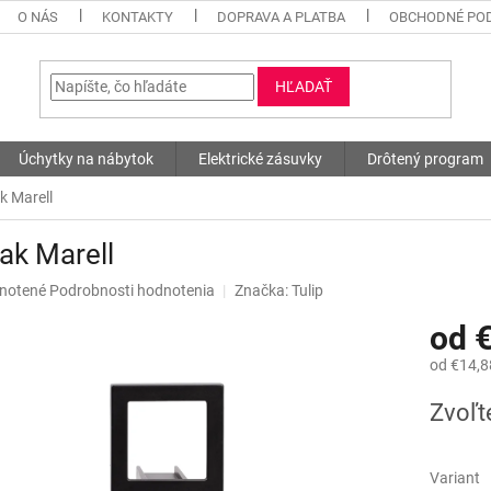
O NÁS
KONTAKTY
DOPRAVA A PLATBA
OBCHODNÉ PO
HĽADAŤ
Úchytky na nábytok
Elektrické zásuvky
Drôtený program
k Marell
ak Marell
né
notené
Podrobnosti hodnotenia
Značka:
Tulip
nie
od
€
u
od
€14,8
Jednotk
Zvoľt
cena:
iek.
Variant