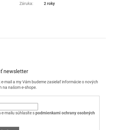
Záruka
:
2 roky
ť newsletter
j e-mail a my Vám budeme zasielať informácie o nových
h na našom e-shope.
 e-mailu súhlasíte s
podmienkami ochrany osobných