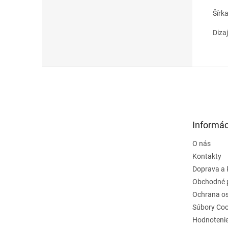
Šírk
Diza
Z
á
p
ä
t
Informác
i
e
O nás
Kontakty
Doprava a 
Obchodné 
Ochrana o
Súbory Coo
Hodnoteni