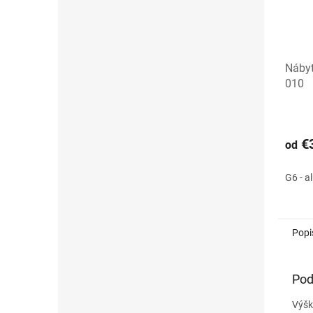
Nábyt
010
€3
od
G6 - a
Popi
Pod
Výš