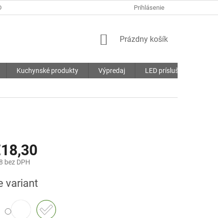
DMIENKY
OCHRANA OSOBNÝCH ÚDAJOV
Prihlásenie
SÚBORY COOKIES
NÁKUPNÝ
Prázdny košík
KOŠÍK
Kuchynské produkty
Výpredaj
LED príslušenstvo
18,30
8
bez DPH
ová
e variant