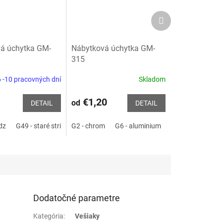
Ďalší
produkt
á úchytka GM-
Nábytková úchytka GM-
315
 -10 pracovných dní
Skladom
€1,20
od
DETAIL
DETAIL
dz
G8 - INOX
G49 - staré striebro
P2 - čierna matná
G2 - chrom
P2 - čierna matná
P1 - biela mat
G6 - aluminium
G8 - INOX
P2 
Dodatočné parametre
Kategória
:
Vešiaky