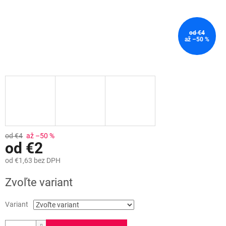
od €4
až –50 %
od €4
až –50 %
od
€2
od
€1,63
bez DPH
Jednotková
Zvoľte variant
cena:
Variant