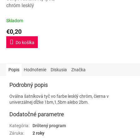
chróm lesklý
Skladom
€0,20
Do košíka
Popis
Hodnotenie
Diskusia
Značka
Podrobný popis
Oválna šatníková tyč vo farbe lesklý chróm, čierna v
univerzálnej dĺžke 1bm,1,5bm alebo 2bm.
Dodatočné parametre
Kategória
:
Drôtený program
Záruka
:
2 roky