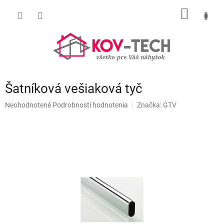
Prejsť
NÁKU
na
obsah
KOŠÍK
Šatníková vešiaková tyč
Priemerné
Neohodnotené
Podrobnosti hodnotenia
Značka:
GTV
hodnotenie
produktu
je
0,0
z
5
hviezdičiek.