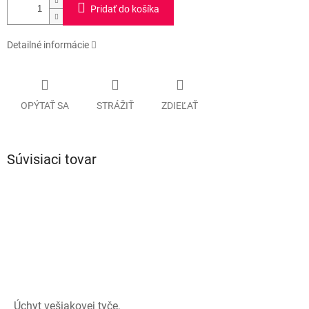
Pridať do košíka
Detailné informácie
OPÝTAŤ SA
STRÁŽIŤ
ZDIEĽAŤ
Súvisiaci tovar
Úchyt vešiakovej tyče,