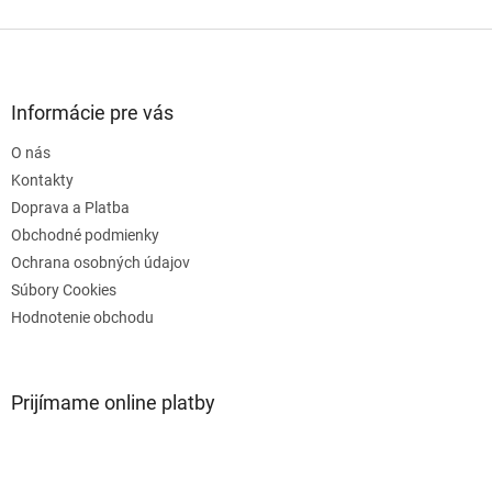
Z
á
p
ä
Informácie pre vás
t
O nás
i
e
Kontakty
Doprava a Platba
Obchodné podmienky
Ochrana osobných údajov
Súbory Cookies
Hodnotenie obchodu
Prijímame online platby