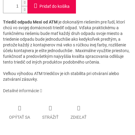
Pridať do košíka
Triedič odpadu Mexi od ATM
je dokonalým riešením pre ľudí, ktorí
chcú vo svojej domácnosti triediť odpad.
Vďaka praktickému a
funkčnému riešeniu bude mať každý druh odpadu svoje miesto a
triedenie odpadu bude jednoduchšie ako kedykoľvek predtým, a
pretože každý z kontajnerov má veko s rúčkou inej farby, rozlíšenie
účelu kontajnera je ešte jednoduchšie .
Maximálne využitie priestoru,
funkčnosť a predovšetkým najvyššia kvalita spracovania odlišuje
tento triedič od iných produktov podobného určenia.
Veľkou výhodou ATM triedičov je ich stabilita pri otváraní alebo
zatváraní zásuvky.
Detailné informácie
OPÝTAŤ SA
STRÁŽIŤ
ZDIEĽAŤ