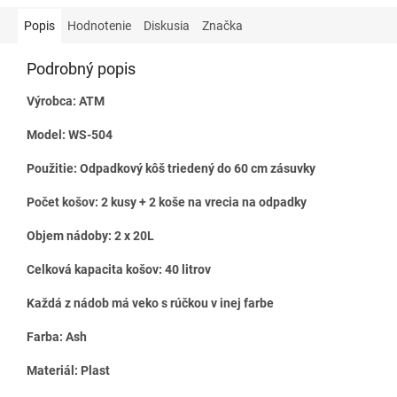
Popis
Hodnotenie
Diskusia
Značka
Podrobný popis
Výrobca: ATM
Model: WS-504
Použitie: Odpadkový kôš triedený do 60 cm zásuvky
Počet košov: 2 kusy + 2 koše na vrecia na odpadky
Objem nádoby: 2 x 20L
Celková kapacita košov: 40 litrov
Každá z nádob má veko s rúčkou v inej farbe
Farba: Ash
Materiál: Plast