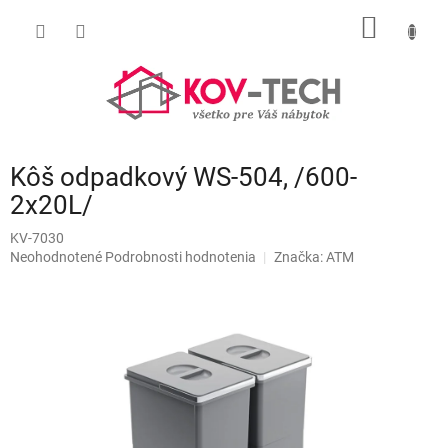
Prejsť
NÁKU
na
obsah
KOŠÍK
Kôš odpadkový WS-504, /600-
2x20L/
KV-7030
Priemerné
Neohodnotené
Podrobnosti hodnotenia
Značka:
ATM
hodnotenie
produktu
je
0,0
z
5
hviezdičiek.