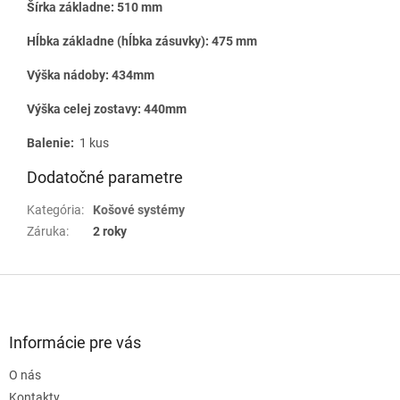
Šírka základne: 510 mm
Hĺbka základne (hĺbka zásuvky): 475 mm
Výška nádoby: 434mm
Výška celej zostavy: 440mm
Balenie:
1 kus
Dodatočné parametre
Kategória
:
Košové systémy
Záruka
:
2 roky
Z
á
p
ä
Informácie pre vás
t
O nás
i
Kontakty