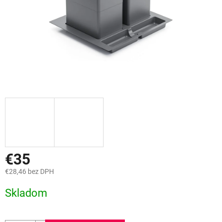
€35
€28,46 bez DPH
Jednotková
Skladom
cena: