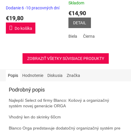
Skladom
Priemerné
Dodanie 6 -10 pracovných dní
hodnotenie
€14,90
produktu
€19,80
je
DETAIL
5,0
Do košíka
z
Biela
Čierna
5
hviezdičiek.
ZOBRAZIŤ VŠETKY SÚVISIACE PRODUKTY
Popis
Hodnotenie
Diskusia
Značka
Podrobný popis
Najlepší Select od firmy Blanco: Košový a organizačný
systém novej generácie ORGA
Vhodný len do skrinky 60cm
Blanco Orga predstavuje dodatočný organizačný systém pre