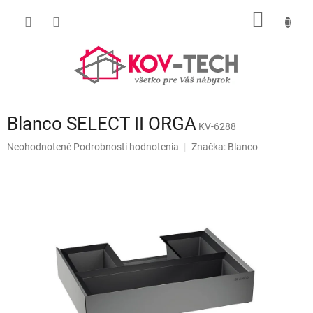
Prejsť
NÁKU
na
obsah
KOŠÍK
Blanco SELECT II ORGA
KV-6288
Priemerné
Neohodnotené
Podrobnosti hodnotenia
Značka:
Blanco
hodnotenie
produktu
je
0,0
z
5
hviezdičiek.