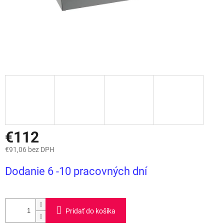
€112
€91,06 bez DPH
Jednotková
Dodanie 6 -10 pracovných dní
cena:
Pridať do košíka