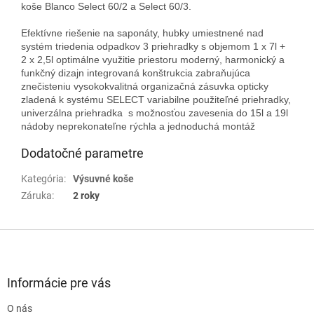
koše Blanco Select 60/2 a Select 60/3.
Efektívne riešenie na saponáty, hubky umiestnené nad
systém triedenia odpadkov 3 priehradky s objemom 1 x 7l +
2 x 2,5l optimálne využitie priestoru moderný, harmonický a
funkčný dizajn integrovaná konštrukcia zabraňujúca
znečisteniu vysokokvalitná organizačná zásuvka opticky
zladená k systému SELECT variabilne použiteľné priehradky,
univerzálna priehradka s možnosťou zavesenia do 15l a 19l
nádoby neprekonateľne rýchla a jednoduchá montáž
Dodatočné parametre
Kategória
:
Výsuvné koše
Záruka
:
2 roky
Z
á
p
ä
Informácie pre vás
t
O nás
i