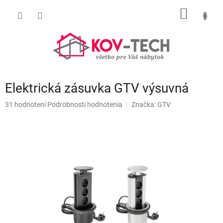
Prejsť
NÁKU
na
obsah
KOŠÍK
Elektrická zásuvka GTV výsuvná
Priemerné
31 hodnotení
Podrobnosti hodnotenia
Značka:
GTV
hodnotenie
produktu
je
4,8
z
5
hviezdičiek.