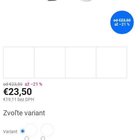
od €23,50
až –21 %
od €23,50
až –21 %
€23,50
€19,11 bez DPH
Jednotková
Zvoľte variant
cena:
Variant