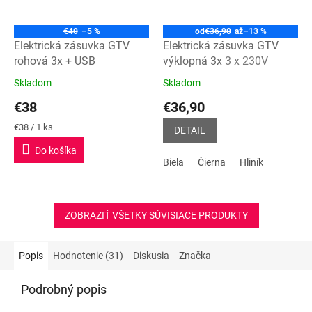
€40
–5 %
od
€36,90
až
–13 %
Elektrická zásuvka GTV
Elektrická zásuvka GTV
rohová 3x + USB
výklopná 3x
3 x 230V
Skladom
Skladom
Priemerné
Priemerné
hodnotenie
hodnotenie
€38
€36,90
produktu
produktu
je
je
Jednotková
€38 / 1 ks
DETAIL
5,0
4,9
cena:
Do košíka
z
z
Biela
Čierna
Hliník
5
5
hviezdičiek.
hviezdičiek.
ZOBRAZIŤ VŠETKY SÚVISIACE PRODUKTY
Popis
Hodnotenie (31)
Diskusia
Značka
Podrobný popis