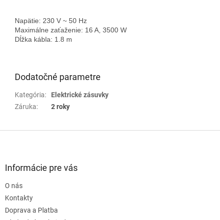
Napätie: 230 V ~ 50 Hz
Maximálne zaťaženie: 16 A, 3500 W
Dĺžka kábla: 1.8 m
Dodatočné parametre
Kategória
:
Elektrické zásuvky
Záruka
:
2 roky
Z
á
p
ä
Informácie pre vás
t
O nás
i
e
Kontakty
Doprava a Platba