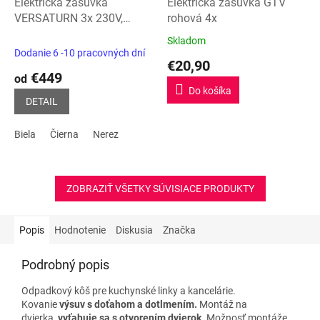
Elektrická zásuvka
Elektrická zásuvka GTV
VERSATURN 3x 230V,
rohová 4x
1xUSB A/C otočná
Skladom
Priemerné
Dodanie 6 -10 pracovných dní
hodnotenie
€20,90
produktu
€449
od
je
Do košíka
5,0
DETAIL
z
5
Biela
Čierna
Nerez
hviezdičiek.
ZOBRAZIŤ VŠETKY SÚVISIACE PRODUKTY
Popis
Hodnotenie
Diskusia
Značka
Podrobný popis
Odpadkový kôš pre kuchynské linky a kancelárie.
Kovanie
výsuv s doťahom a dotlmením.
Montáž na
dvierka,
vyťahuje sa s otvorením dvierok
. Možnosť montáže