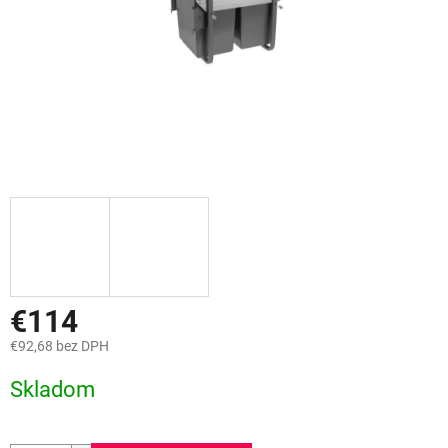
€114
€92,68 bez DPH
Jednotková
Skladom
cena: