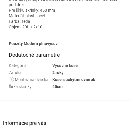
pod drez.
Pre šírku skrinky: 450 mm
Materiál: plast - oceľ
Farba: šedá
Objem: 20L + 2x10L
Použitý Modern plnovýsuv
Dodatočné parametre
Kategória
:
Výsuvné koše
Záruka
:
2 roky
?
Montáž na dvierka
:
Koše s úchytmi dvierok
Šírka skrinky
:
45cm
Z
á
p
ä
Informácie pre vás
t