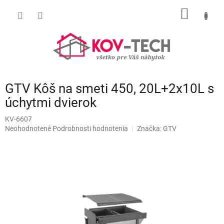
Prejsť
NÁKU
na
obsah
KOŠÍK
GTV Kôš na smeti 450, 20L+2x10L s
úchytmi dvierok
KV-6607
Priemerné
Neohodnotené
Podrobnosti hodnotenia
Značka:
GTV
hodnotenie
produktu
je
0,0
z
5
hviezdičiek.