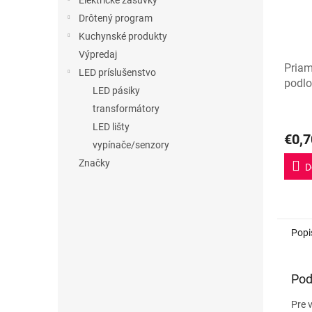
Elektrické zásuvky
Drôtený program
Kuchynské produkty
Výpredaj
Pria
LED príslušenstvo
podlo
LED pásiky
0mm
transformátory
LED lišty
€0,7
vypínače/senzory
Značky
D
Popi
Pod
Pre 