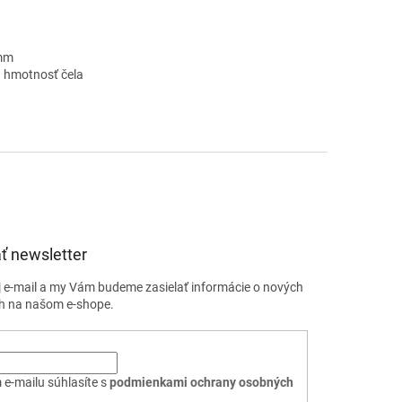
5mm
a hmotnosť čela
ť newsletter
j e-mail a my Vám budeme zasielať informácie o nových
h na našom e-shope.
 e-mailu súhlasíte s
podmienkami ochrany osobných