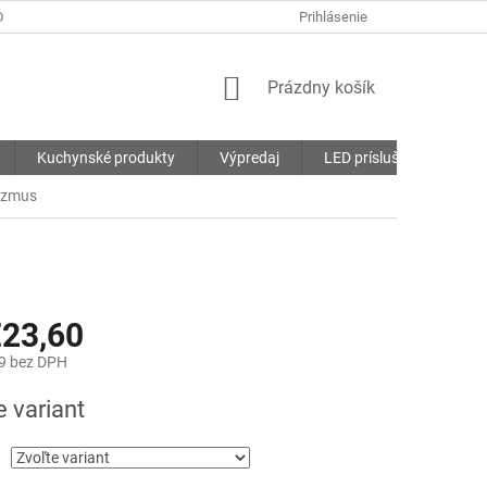
DMIENKY
OCHRANA OSOBNÝCH ÚDAJOV
Prihlásenie
SÚBORY COOKIES
NÁKUPNÝ
Prázdny košík
KOŠÍK
Kuchynské produkty
Výpredaj
LED príslušenstvo
izmus
23,60
9
bez DPH
ová
e variant