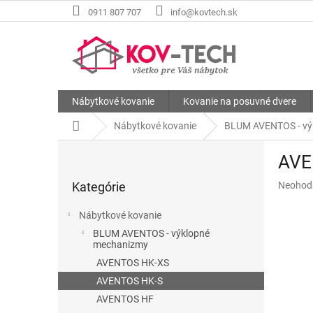
Prejsť
0911 807 707
info@kovtech.sk
na
obsah
Nábytkové kovanie
Kovanie na posuvné dvere
Domov
Nábytkové kovanie
BLUM AVENTOS - vý
B
AVE
o
Preskočiť
č
Priemer
Kategórie
Neohod
kategórie
n
hodnote
ý
produkt
Nábytkové kovanie
p
je
BLUM AVENTOS - výklopné
a
0,0
mechanizmy
z
n
AVENTOS HK-XS
5
e
hviezdič
AVENTOS HK-S
l
AVENTOS HF