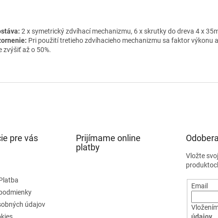
stáva:
2 x symetrický zdvíhací mechanizmu, 6 x skrutky do dreva 4 x 3
ornenie:
Pri použití tretieho zdvíhacieho mechanizmu sa faktor výkonu 
 zvýšiť až o 50%.
ie pre vás
Prijímame online
Odobera
platby
Vložte svo
produktoc
Platba
Email
podmienky
sobných údajov
Vložením
kies
údajov