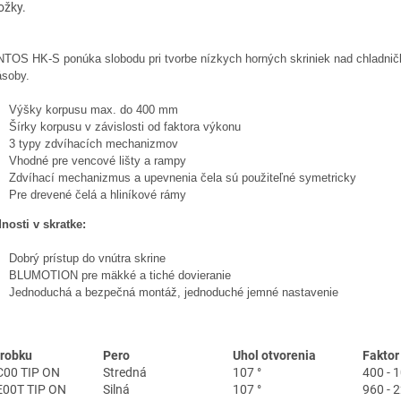
ožky.
TOS HK-S ponúka slobodu pri tvorbe nízkych horných skriniek nad chladnič
ásoby.
Výšky korpusu max. do 400 mm
Šírky korpusu v závislosti od faktora výkonu
3 typy zdvíhacích mechanizmov
Vhodné pre vencové lišty a rampy
Zdvíhací mechanizmus a upevnenia čela sú použiteľné symetricky
Pre drevené čelá a hliníkové rámy
nosti v skratke:
Dobrý prístup do vnútra skrine
BLUMOTION pre mäkké a tiché dovieranie
Jednoduchá a bezpečná montáž, jednoduché jemné nastavenie
ýrobku
Pero
Uhol otvorenia
Faktor
00 TIP ON
Stredná
107 °
400 - 
E00T TIP ON
Silná
107 °
960 - 