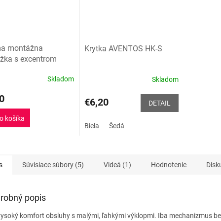
ma montážna
Krytka AVENTOS HK-S
žka s excentrom
Skladom
Skladom
0
€6,20
DETAIL
o košíka
Biela
Šedá
s
Súvisiace súbory (5)
Videá (1)
Hodnotenie
Disk
robný popis
vysoký komfort obsluhy s malými, ľahkými výklopmi. Iba mechanizmus be