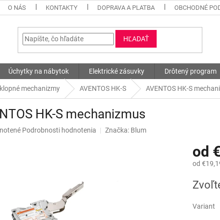
O NÁS
KONTAKTY
DOPRAVA A PLATBA
OBCHODNÉ PO
HĽADAŤ
Úchytky na nábytok
Elektrické zásuvky
Drôtený program
klopné mechanizmy
AVENTOS HK-S
AVENTOS HK-S mechan
NTOS HK-S mechanizmus
né
notené
Podrobnosti hodnotenia
Značka:
Blum
nie
od
€
u
od
€19,1
Jednotk
Zvoľt
cena:
iek.
Variant