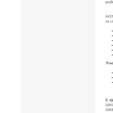
podl
AVEN
na z
Pred
Č. v
20KC
20K