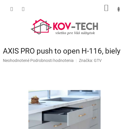
Prejsť
NÁKU
na
obsah
KOŠÍK
AXIS PRO push to open H-116, biely
Priemerné
Neohodnotené
Podrobnosti hodnotenia
Značka:
GTV
hodnotenie
produktu
je
0,0
z
5
hviezdičiek.