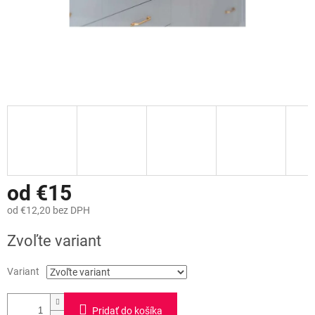
od
€15
od
€12,20
bez DPH
Jednotková
Zvoľte variant
cena:
Variant
Pridať do košíka