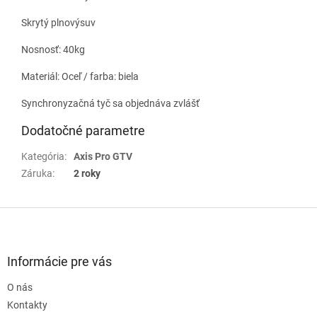
Skrytý plnovýsuv
Nosnosť: 40kg
Materiál: Oceľ / farba: biela
Synchronyzačná tyč sa objednáva zvlášť
Dodatočné parametre
Kategória
:
Axis Pro GTV
Záruka
:
2 roky
Z
á
p
ä
Informácie pre vás
t
O nás
i
e
Kontakty