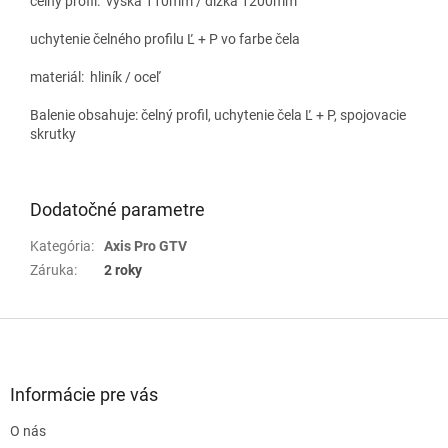
čelný profil: výška 110mm / dĺžka 1200mm
uchytenie čelného profilu Ľ + P vo farbe čela
materiál: hliník / oceľ
Balenie obsahuje: čelný profil, uchytenie čela Ľ + P, spojovacie
skrutky
Dodatočné parametre
Kategória
:
Axis Pro GTV
Záruka
:
2 roky
Z
á
p
ä
Informácie pre vás
t
O nás
i