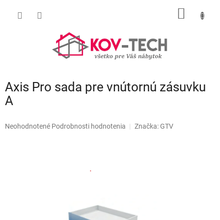
Prejsť
NÁKU
na
obsah
KOŠÍK
Axis Pro sada pre vnútornú zásuvku
A
Priemerné
Neohodnotené
Podrobnosti hodnotenia
Značka:
GTV
hodnotenie
produktu
je
0,0
z
5
hviezdičiek.