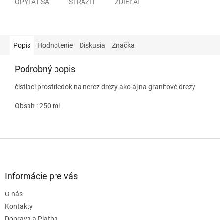
OPÝTAŤ SA
STRÁŽIŤ
ZDIEĽAŤ
Popis
Hodnotenie
Diskusia
Značka
Podrobný popis
čistiaci prostriedok na nerez drezy ako aj na granitové drezy
Obsah : 250 ml
Z
á
p
ä
Informácie pre vás
t
O nás
i
e
Kontakty
Doprava a Platba