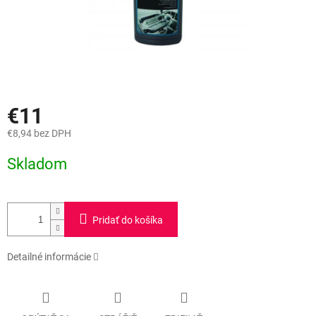
€11
€8,94 bez DPH
Jednotková
Skladom
cena:
Pridať do košíka
Detailné informácie