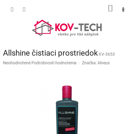
Prejsť
NÁKU
na
obsah
KOŠÍK
Allshine čistiaci prostriedok
KV-3653
Priemerné
Neohodnotené
Podrobnosti hodnotenia
Značka:
Alveus
hodnotenie
produktu
je
0,0
z
5
hviezdičiek.