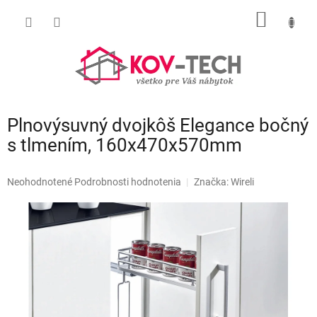
Prejsť
NÁKU
na
obsah
KOŠÍK
Plnovýsuvný dvojkôš Elegance bočný
s tlmením, 160x470x570mm
Priemerné
Neohodnotené
Podrobnosti hodnotenia
Značka:
Wireli
hodnotenie
produktu
je
0,0
z
5
hviezdičiek.