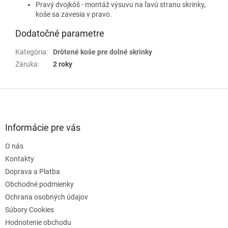
Pravý dvojkôš - montáž výsuvu na ľavú stranu skrinky,
koše sa zavesia v pravo.
Dodatočné parametre
Kategória
:
Drôtené koše pre dolné skrinky
Záruka
:
2 roky
Z
á
p
ä
Informácie pre vás
t
O nás
i
e
Kontakty
Doprava a Platba
Obchodné podmienky
Ochrana osobných údajov
Súbory Cookies
Hodnotenie obchodu