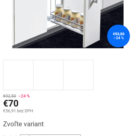
€92,50
–24 %
€92,50
–24 %
€70
€56,91 bez DPH
Jednotková
Zvoľte variant
cena: