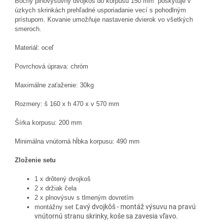
Bočný plnovýsuvný dvojkôš do korpusu 150 mm poskytuje v
úzkych skrinkách prehľadné usporiadanie vecí s pohodlným
prístupom. Kovanie umožňuje nastavenie dvierok vo všetkých
smeroch.
Materiál: oceľ
Povrchová úprava: chróm
Maximálne zaťaženie: 30kg
Rozmery: š 160 x h 470 x v 570 mm
Šírka korpusu: 200 mm
Minimálna vnútorná hĺbka korpusu: 490 mm
Zloženie setu
1 x drôtený dvojkoš
2 x držiak čela
2 x plnovýsuv s tlmeným dovretím
Ľavý dvojkôš - montáž výsuvu na pravú
montážny set
vnútornú stranu skrinky, koše sa zavesia vľavo.