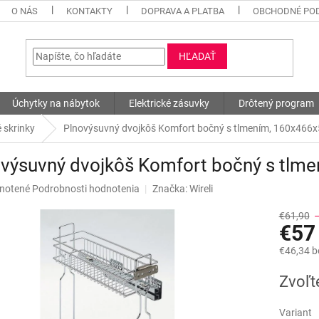
O NÁS
KONTAKTY
DOPRAVA A PLATBA
OBCHODNÉ PO
HĽADAŤ
Úchytky na nábytok
Elektrické zásuvky
Drôtený program
 skrinky
Plnovýsuvný dvojkôš Komfort bočný s tlmením, 160x46
ovýsuvný dvojkôš Komfort bočný s tl
né
notené
Podrobnosti hodnotenia
Značka:
Wireli
nie
u
€61,90
€57
€46,34 
Jednotk
Zvoľt
iek.
cena:
Variant