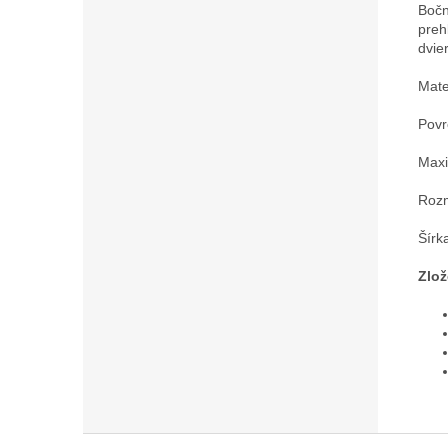
Bočn
preh
dvie
Mate
Povr
Maxi
Rozm
Šírk
Zlož
Z