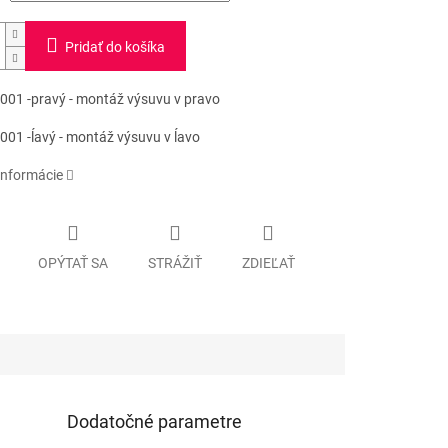
Pridať do košíka
01 -pravý - montáž výsuvu v pravo
01 -ĺavý - montáž výsuvu v ĺavo
informácie
OPÝTAŤ SA
STRÁŽIŤ
ZDIEĽAŤ
Dodatočné parametre