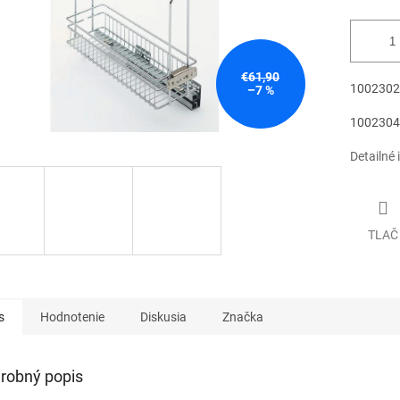
€61,90
10023020
–7 %
10023040
Detailné 
TLAČ
s
Hodnotenie
Diskusia
Značka
robný popis