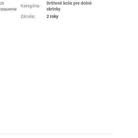
ch
Drôtené koše pre dolné
Kategória
:
stavenie
skrinky
Záruka
:
2 roky