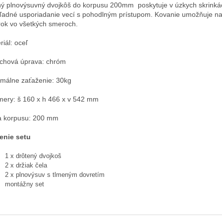
ý plnovýsuvný dvojkôš do korpusu 200mm poskytuje v úzkych skrinká
ľadné usporiadanie vecí s pohodlným prístupom. Kovanie umožňuje na
rok vo všetkých smeroch.
riál: oceľ
chová úprava: chróm
málne zaťaženie: 30kg
ery: š 160 x h 466 x v 542 mm
a korpusu: 200 mm
enie setu
1 x drôtený dvojkoš
2 x držiak čela
2 x plnovýsuv s tlmeným dovretím
montážny set