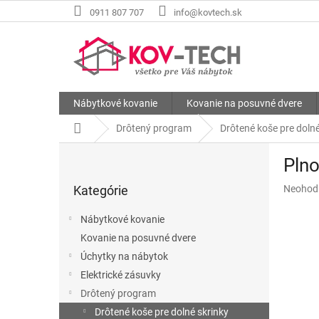
Prejsť
0911 807 707
info@kovtech.sk
na
obsah
Nábytkové kovanie
Kovanie na posuvné dvere
Domov
Drôtený program
Drôtené koše pre dolné
B
Pln
o
Preskočiť
č
Priemer
Kategórie
Neohod
kategórie
n
hodnote
ý
produkt
Nábytkové kovanie
p
je
Kovanie na posuvné dvere
a
0,0
z
Úchytky na nábytok
n
5
e
Elektrické zásuvky
hviezdič
l
Drôtený program
Drôtené koše pre dolné skrinky