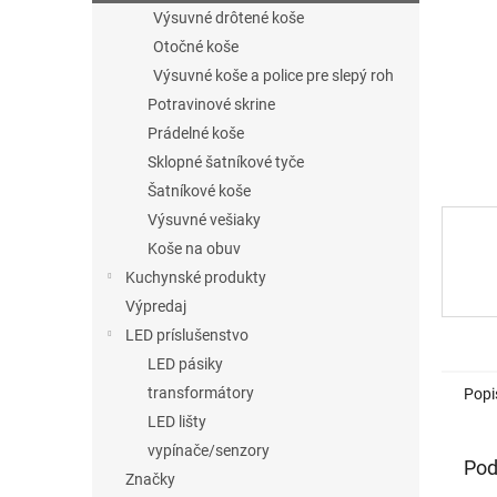
Výsuvné drôtené koše
Otočné koše
Výsuvné koše a police pre slepý roh
Potravinové skrine
Prádelné koše
Sklopné šatníkové tyče
Šatníkové koše
Výsuvné vešiaky
Koše na obuv
Kuchynské produkty
Výpredaj
LED príslušenstvo
LED pásiky
transformátory
Popi
LED lišty
vypínače/senzory
Pod
Značky