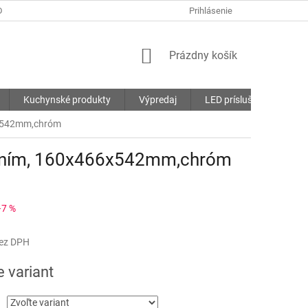
DMIENKY
OCHRANA OSOBNÝCH ÚDAJOV
Prihlásenie
SÚBORY COOKIES
NÁKUPNÝ
Prázdny košík
KOŠÍK
Kuchynské produkty
Výpredaj
LED príslušenstvo
6x542mm,chróm
mením, 160x466x542mm,chróm
–7 %
bez DPH
ová
e variant