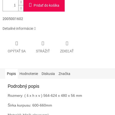
Pridať do košíka
2005001602
Detailné informácie
OPÝTAŤ SA
STRÁŽIŤ
ZDIEĽAŤ
Popis
Hodnotenie
Diskusia
Značka
Podrobný popis
Rozmery: ( š x h x v ) 564-624 x 480 x 56 mm
Šírka kurpusu: 600-660mm
Materiál: hliník eloxovaný