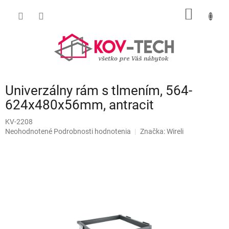
Prejsť
NÁKU
na
obsah
KOŠÍK
Univerzálny rám s tlmením, 564-
624x480x56mm, antracit
KV-2208
Priemerné
Neohodnotené
Podrobnosti hodnotenia
Značka:
Wireli
hodnotenie
produktu
je
0,0
z
5
hviezdičiek.