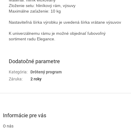
Zloženie setu: hliníkový rám, výsuvy
Maximálne zaťaženie: 10 kg
Nastaviteľná šírka výrobku je uvedená šírka vrátane výsuvov
K univerzálnemu rámu je možné objednať ľubovoľný
sortiment radu Elegance.
Dodatočné parametre
Kategória
:
Drôtený program
Záruka
:
2 roky
Z
á
p
ä
Informácie pre vás
t
O nás
i