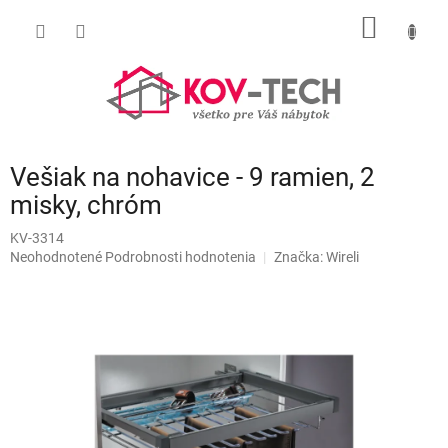
Prejsť
NÁKU
na
obsah
KOŠÍK
Vešiak na nohavice - 9 ramien, 2
misky, chróm
KV-3314
Priemerné
Neohodnotené
Podrobnosti hodnotenia
Značka:
Wireli
hodnotenie
produktu
je
0,0
z
5
hviezdičiek.