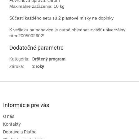
Povrchová úprava: chróm
Maximálne zaťaženie: 10 kg
Súčasti každého setu sú 2 plastové misky na doplnky
K vešiaku na nohavice je nutné objednať zvlášť univerzálny
rám
2005002602
!
Dodatočné parametre
Kategória
:
Drôtený program
Záruka
:
2 roky
Z
á
p
ä
Informácie pre vás
t
O nás
i
e
Kontakty
Doprava a Platba